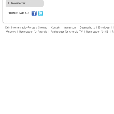
Newsletter
PHONOSTAR AUF
Dein Internetradio-Portal :
Sitemap
|
Kontakt
|
Impressum
|
Datenschutz
|
Entwickler
|
Windows
|
Radioplayer für Android
|
Radioplayer für Android TV
|
Radioplayer für iOS
|
R