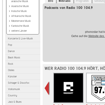
Info
Webradio
Programm
Sendun
arabische Musik
Asiatische Musik
Podcasts von Radio 100 104.9
Indische Musik
Afrikanische Musik
Mediterrane Musik
Karibische Musik
weitere Länder
phonostar hat k
Gehe auf die
Website des
Konzerte & Live-Musik
Pop
Dance
Black Music
Rock
WER RADIO 100 104.9 HÖRT, 
Oldies
Künstler
Schlager & Discofox
Volksmusik
Country
Jazz & Blues