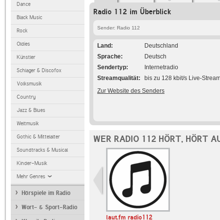
Dance
Radio 112 im Überblick
Black Music
Sender: Radio 112
Rock
Oldies
Land
Deutschland
Sprache
Deutsch
Künstler
Sendertyp
Internetradio
Schlager & Discofox
Streamqualität
bis zu 128 kbit/s Live-Strea
Volksmusik
Zur Website des Senders
Country
Jazz & Blues
Weltmusik
Gothic & Mittelalter
WER RADIO 112 HÖRT, HÖRT A
Soundtracks & Musical
Kinder-Musik
Mehr Genres
Hörspiele im Radio
Wort- & Sport-Radio
laut.fm radio112