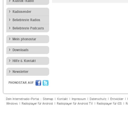
Klassik-Radio
Radiosender
Beliebteste Radios
Beliebteste Podcasts
Mein phonostar
Downloads
Hilfe & Kontakt
Newsletter
PHONOSTAR AUF
Dein Internetradio-Portal :
Sitemap
|
Kontakt
|
Impressum
|
Datenschutz
|
Entwickler
|
Windows
|
Radioplayer für Android
|
Radioplayer für Android TV
|
Radioplayer für iOS
|
R