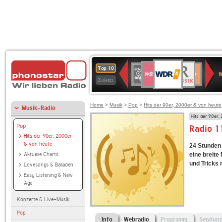
WDR
SWR3
BR-
80er
Deutschlandfunk
NDR
Deutschlandfun
SWR
Top 10
4
W
KLASSIK
90er
2
Kultur
Kultur
Zuletzt
OLDIE
ANTENNE
Home
>
Musik
>
Pop
>
Hits der 90er, 2000er & von heute
Musik-Radio
Hits der 90er,
Pop
Radio 1
Hits der 90er, 2000er
& von heute
24 Stunden 
Aktuelle Charts
eine breite
und Tricks
Lovesongs & Balladen
Easy Listening & New
Age
Konzerte & Live-Musik
Pop
Info
Webradio
Programm
Sendun