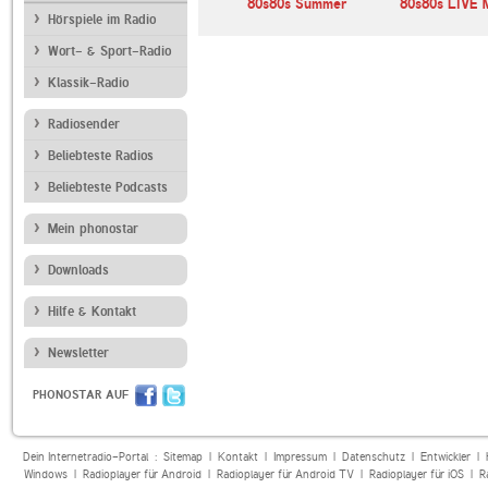
 Ibiza
80er 90er OLDIE
80s80s Summer
80s80s LIVE
ANTENNE
Hörspiele im Radio
Wort- & Sport-Radio
Klassik-Radio
Radiosender
Beliebteste Radios
Beliebteste Podcasts
Mein phonostar
Downloads
Hilfe & Kontakt
Newsletter
PHONOSTAR AUF
Dein Internetradio-Portal :
Sitemap
|
Kontakt
|
Impressum
|
Datenschutz
|
Entwickler
|
Windows
|
Radioplayer für Android
|
Radioplayer für Android TV
|
Radioplayer für iOS
|
R