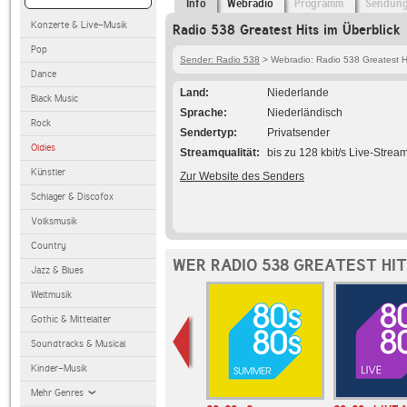
Info
Webradio
Programm
Sendun
Konzerte & Live-Musik
Radio 538 Greatest Hits im Überblick
Pop
Sender: Radio 538
> Webradio: Radio 538 Greatest H
Dance
Land
Niederlande
Black Music
Sprache
Niederländisch
Rock
Sendertyp
Privatsender
Oldies
Streamqualität
bis zu 128 kbit/s Live-Strea
Künstler
Zur Website des Senders
Schlager & Discofox
Volksmusik
Country
WER RADIO 538 GREATEST HI
Jazz & Blues
Weltmusik
Gothic & Mittelalter
Soundtracks & Musical
Kinder-Musik
Mehr Genres