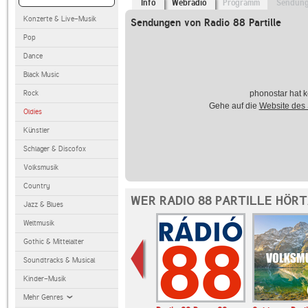
Info
Webradio
Programm
Sendun
Konzerte & Live-Musik
Sendungen von Radio 88 Partille
Pop
Dance
Black Music
Rock
phonostar hat k
Gehe auf die
Website des
Oldies
Künstler
Schlager & Discofox
Volksmusik
Country
WER RADIO 88 PARTILLE HÖRT
Jazz & Blues
Weltmusik
Gothic & Mittelalter
Soundtracks & Musical
Kinder-Musik
Mehr Genres