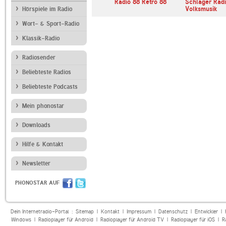
imatmelodie
SUNSHINE LIVE
Radio 88 Retro 88
Schlager Rad
Volksmusik
Hörspiele im Radio
Wort- & Sport-Radio
Klassik-Radio
Radiosender
Beliebteste Radios
Beliebteste Podcasts
Mein phonostar
Downloads
Hilfe & Kontakt
Newsletter
PHONOSTAR AUF
Dein Internetradio-Portal :
Sitemap
|
Kontakt
|
Impressum
|
Datenschutz
|
Entwickler
|
Windows
|
Radioplayer für Android
|
Radioplayer für Android TV
|
Radioplayer für iOS
|
R