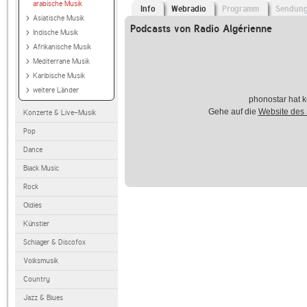
arabische Musik
Info
Webradio
Programm
Sendun
Asiatische Musik
Podcasts von Radio Algérienne
Indische Musik
Afrikanische Musik
Mediterrane Musik
Karibische Musik
weitere Länder
phonostar hat k
Gehe auf die
Website des
Konzerte & Live-Musik
Pop
Dance
Black Music
Rock
Oldies
Künstler
Schlager & Discofox
Volksmusik
Country
Jazz & Blues