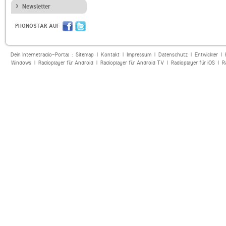
Newsletter
PHONOSTAR AUF
Dein Internetradio-Portal :
Sitemap
|
Kontakt
|
Impressum
|
Datenschutz
|
Entwickler
|
Windows
|
Radioplayer für Android
|
Radioplayer für Android TV
|
Radioplayer für iOS
|
R