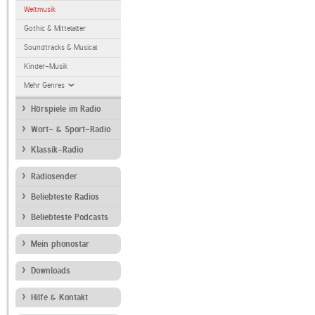
Weltmusik
Gothic & Mittelalter
Soundtracks & Musical
Kinder-Musik
Mehr Genres
Hörspiele im Radio
Wort- & Sport-Radio
Klassik-Radio
Radiosender
Beliebteste Radios
Beliebteste Podcasts
Mein phonostar
Downloads
Hilfe & Kontakt