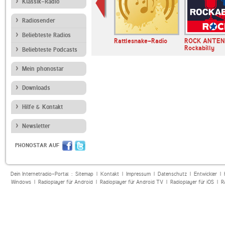
Klassik-Radio
Radiosender
Beliebteste Radios
 Disco
Radio Swiss Jazz
Rattlesnake-Radio
ROCK ANTE
Rockabilly
Beliebteste Podcasts
Mein phonostar
Downloads
Hilfe & Kontakt
Newsletter
PHONOSTAR AUF
Dein Internetradio-Portal :
Sitemap
|
Kontakt
|
Impressum
|
Datenschutz
|
Entwickler
|
Windows
|
Radioplayer für Android
|
Radioplayer für Android TV
|
Radioplayer für iOS
|
R