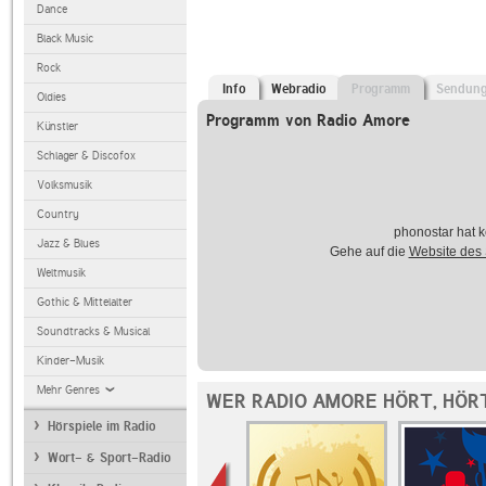
Dance
Black Music
Rock
Info
Webradio
Programm
Sendun
Oldies
Programm von Radio Amore
Künstler
Schlager & Discofox
Volksmusik
Country
phonostar hat k
Jazz & Blues
Gehe auf die
Website des
Weltmusik
Gothic & Mittelalter
Soundtracks & Musical
Kinder-Musik
Mehr Genres
WER RADIO AMORE HÖRT, HÖR
Hörspiele im Radio
Wort- & Sport-Radio