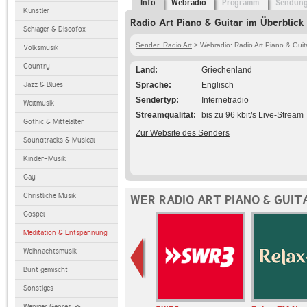
Info
Webradio
Programm
Sendun
Künstler
Radio Art Piano & Guitar im Überblick
Schlager & Discofox
Sender: Radio Art
> Webradio: Radio Art Piano & Guit
Volksmusik
Country
Land
Griechenland
Jazz & Blues
Sprache
Englisch
Sendertyp
Internetradio
Weltmusik
Streamqualität
bis zu 96 kbit/s Live-Stream
Gothic & Mittelalter
Zur Website des Senders
Soundtracks & Musical
Kinder-Musik
Gay
Christliche Musik
WER RADIO ART PIANO & GUIT
Gospel
Meditation & Entspannung
Weihnachtsmusik
Bunt gemischt
Sonstiges
Weniger Genres