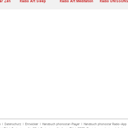
ar Zen
Radio Art Sleep
Radio Art Meditation
Radio UNISSON
m
|
Datenschutz
|
Entwickler
|
Handbuch phonostar-Player
|
Handbuch phonostar Radio-App