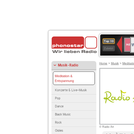
W
SWR
Top 10
4
Zuletzt
Home
>
Musik
>
Meditat
Musik-Radio
Meditation &
Entspannung
Konzerte & Live-Musik
Pop
Dance
Black Music
Rock
© Radio Art
Oldies