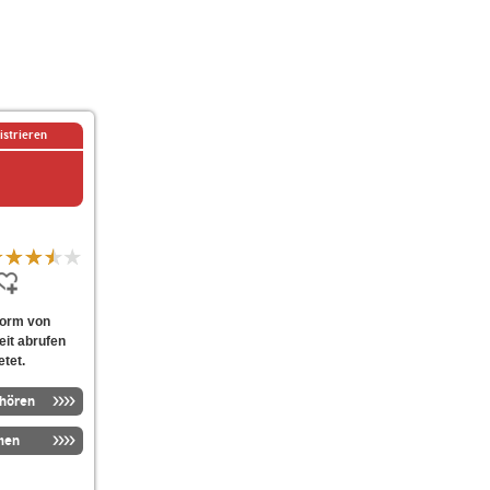
istrieren
 Form von
eit abrufen
etet.
nhören
men