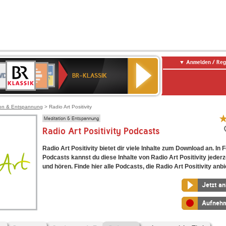
Anmelden / Reg
BR-
DR
Deutschlandfunk
3
Deutschlandfunk
80er
NDR
ANTENNE
SWR
KLASSIK
BR-KLASSIK
Kultur
90er
2
BAYERN
Kultur
OLDIE
ANTENNE
ion & Entspannung
> Radio Art Positivity
Meditation & Entspannung
Radio Art Positivity Podcasts
Radio Art Positivity bietet dir viele Inhalte zum Download an. In
Podcasts kannst du diese Inhalte von Radio Art Positivity jederz
und hören. Finde hier alle Podcasts, die Radio Art Positivity anbi
Jetzt a
Aufneh