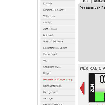
Info
Webradi
Künstler
Podcasts von Ra
Schlager & Discofox
Volksmusik
Country
Jazz & Blues
Weltmusik
Gothic & Mittelalter
Soundtracks & Musical
Kinder-Musik
Gay
Christliche Musik
WER RADIO A
Gospel
Meditation & Entspannung
Weihnachtsmusik
Bunt gemischt
Sonstiges
Weniger Genres