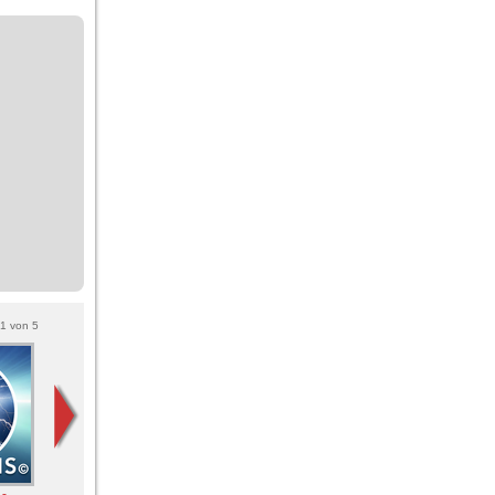
1
von
5