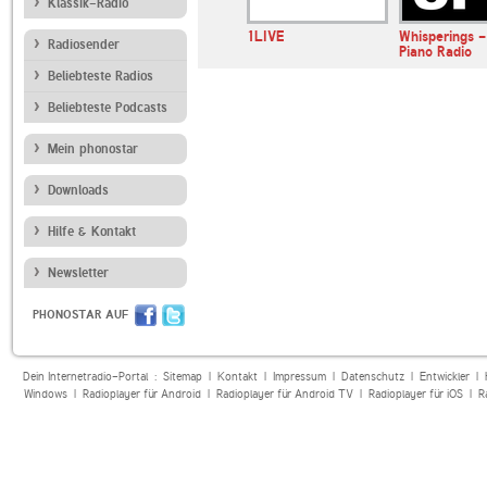
Klassik-Radio
 Ambient
Positivity Radio Sleep
1LIVE
Whisperings -
Radiosender
Relax
Piano Radio
Beliebteste Radios
Beliebteste Podcasts
Mein phonostar
Downloads
Hilfe & Kontakt
Newsletter
PHONOSTAR AUF
Dein Internetradio-Portal :
Sitemap
|
Kontakt
|
Impressum
|
Datenschutz
|
Entwickler
|
Windows
|
Radioplayer für Android
|
Radioplayer für Android TV
|
Radioplayer für iOS
|
R