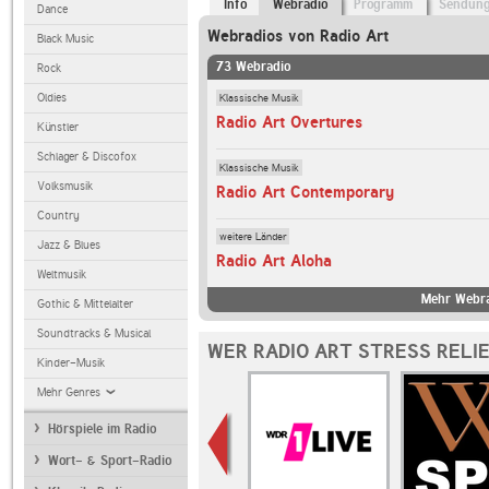
Info
Webradio
Programm
Sendun
Dance
Webradios von Radio Art
Black Music
73 Webradio
Rock
Klassische Musik
Oldies
Radio Art Overtures
Künstler
Schlager & Discofox
Klassische Musik
Volksmusik
Radio Art Contemporary
Country
weitere Länder
Jazz & Blues
Radio Art Aloha
Weltmusik
Mehr Webra
Gothic & Mittelalter
Soundtracks & Musical
WER RADIO ART STRESS RELI
Kinder-Musik
Mehr Genres
Hörspiele im Radio
Wort- & Sport-Radio