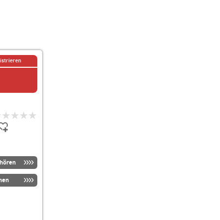
istrieren
nhören
men