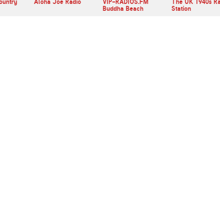
ountry
Aloha Joe Radio
VIP-RADIOS.FM
The UK 1940s Ra
Buddha Beach
Station