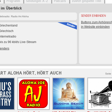
o
Programm
Sendungen A-Z
Podcasts
zuletzt gespielte Titel
 im Überblick
SENDER EINBINDEN
ebradio: Radio Art Aloha
Buttons zum Anhören
Griechenland
in Website einbinden
Griechisch
Internetradio
bis zu 96 kbit/s Live-Stream
Senders
ART ALOHA HÖRT, HÖRT AUCH
Seite