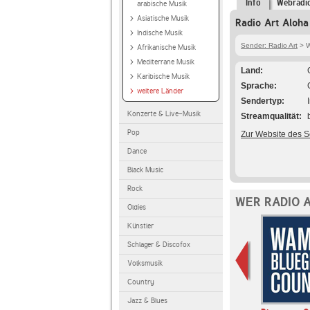
Info
Webradi
arabische Musik
Asiatische Musik
Radio Art Aloha
Indische Musik
Sender: Radio Art
> W
Afrikanische Musik
Mediterrane Musik
Land
Karibische Musik
Sprache
weitere Länder
Sendertyp
Konzerte & Live-Musik
Streamqualität
Pop
Zur Website des 
Dance
Black Music
Rock
WER RADIO 
Oldies
Künstler
Schlager & Discofox
Volksmusik
Country
Jazz & Blues