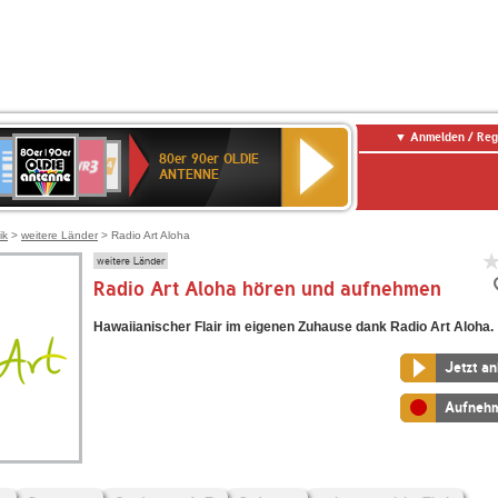
Anmelden / Reg
80er
eutschlandfunk
SWR3
WDR
SWR
80er 90er OLDIE
90er
4
Kultur
ANTENNE
OLDIE
ANTENNE
ik
>
weitere Länder
> Radio Art Aloha
weitere Länder
Radio Art Aloha hören und aufnehmen
Hawaiianischer Flair im eigenen Zuhause dank Radio Art Aloha.
Jetzt a
Aufneh