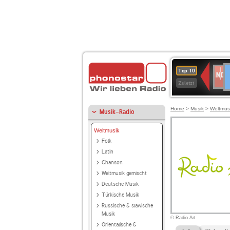
D
NDR
Top 10
2
Zuletzt
Home
>
Musik
>
Weltmus
Musik-Radio
Weltmusik
Folk
Latin
Chanson
Weltmusik gemischt
Deutsche Musik
Türkische Musik
Russische & slawische
Musik
© Radio Art
Orientalische &