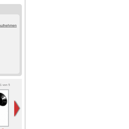
/Aufnehmen
1
von
5