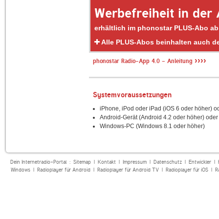
Werbefreiheit in der
erhältlich im phonostar PLUS-Abo ab
Alle PLUS-Abos beinhalten auch 
››››
phonostar Radio-App 4.0 - Anleitung
Systemvoraussetzungen
iPhone, iPod oder iPad (iOS 6 oder höher) o
Android-Gerät (Android 4.2 oder höher) oder
Windows-PC (Windows 8.1 oder höher)
Dein Internetradio-Portal :
Sitemap
|
Kontakt
|
Impressum
|
Datenschutz
|
Entwickler
|
Windows
|
Radioplayer für Android
|
Radioplayer für Android TV
|
Radioplayer für iOS
|
R