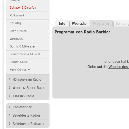
Schlager & Discofox
Volksmusik
Country
Info
Webradio
Programm
Sendun
Jazz & Blues
Programm von Radio Barbier
Weltmusik
Gothic & Mittelalter
Soundtracks & Musical
phonostar hat k
Kinder-Musik
Gehe auf die
Website des
Mehr Genres
Hörspiele im Radio
Wort- & Sport-Radio
Klassik-Radio
Radiosender
Beliebteste Radios
Beliebteste Podcasts