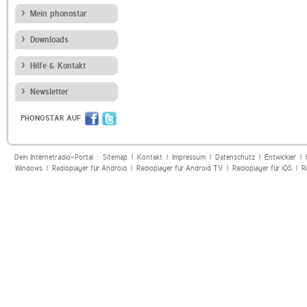
Mein phonostar
Downloads
Hilfe & Kontakt
Newsletter
PHONOSTAR AUF
Dein Internetradio-Portal :
Sitemap
|
Kontakt
|
Impressum
|
Datenschutz
|
Entwickler
|
Windows
|
Radioplayer für Android
|
Radioplayer für Android TV
|
Radioplayer für iOS
|
R