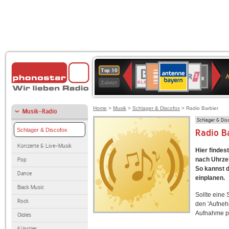
ANTENNE
Deutschlandfunk
WDR
BR-
Deutschlandfunk
80er
SWR3
WDR
NDR
SWR
Top 10
BAYERN
Kultur
2
KLASSIK
90er
4
2
Kultur
Zuletzt
OLDIE
ANTENNE
Home
>
Musik
>
Schlager & Discofox
> Radio Barbier
Musik-Radio
Schlager & Dis
Schlager & Discofox
Radio B
Konzerte & Live-Musik
Hier findes
nach Uhrzei
Pop
So kannst d
Dance
einplanen.
Black Music
Sollte eine
Rock
den 'Aufneh
Aufnahme p
Oldies
Künstler