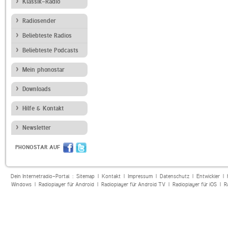
Klassik-Radio
Radiosender
Beliebteste Radios
Beliebteste Podcasts
Mein phonostar
Downloads
Hilfe & Kontakt
Newsletter
PHONOSTAR AUF
Dein Internetradio-Portal :
Sitemap
|
Kontakt
|
Impressum
|
Datenschutz
|
Entwickler
|
Windows
|
Radioplayer für Android
|
Radioplayer für Android TV
|
Radioplayer für iOS
|
R