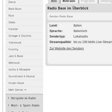
Info
Webradio
Programm
Sendun
Dance
Radio Base im Überblick
Black Music
Rock
Sender: Radio Base
Oldies
Land
Italien
Künstler
Sprache
Italienisch
Schlager & Discofox
Sendertyp
Lokalradio
Streamqualität
bis zu 190 kbit/s Live-Strea
Volksmusik
Zur Website des Senders
Country
Jazz & Blues
Weltmusik
Gothic & Mittelalter
Soundtracks & Musical
Kinder-Musik
Mehr Genres
Hörspiele im Radio
Wort- & Sport-Radio