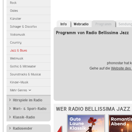
Rock
Oldies
Künstler
Info
Webradio
Programm
Sendun
Schlager & Discofox
Programm von Radio Bellissima Jazz
Volksmusik
Country
Jazz & Blues
Weltmusik
phonostar hat k
Gothic & Mittelalter
Gehe auf die
Website des
Soundtracks & Musical
Kinder-Musik
Mehr Genres
Hörspiele im Radio
WER RADIO BELLISSIMA JAZZ
Wort- & Sport-Radio
Klassik-Radio
Radiosender