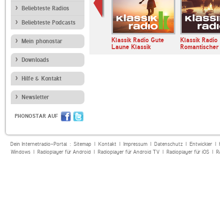
Beliebteste Radios
Beliebteste Podcasts
ixties Radio
Radio Arabella
Klassik Radio Gute
Klassik Radio
Mein phonostar
Laune Klassik
Romantischer
Downloads
Hilfe & Kontakt
Newsletter
PHONOSTAR AUF
Dein Internetradio-Portal :
Sitemap
|
Kontakt
|
Impressum
|
Datenschutz
|
Entwickler
|
Windows
|
Radioplayer für Android
|
Radioplayer für Android TV
|
Radioplayer für iOS
|
R