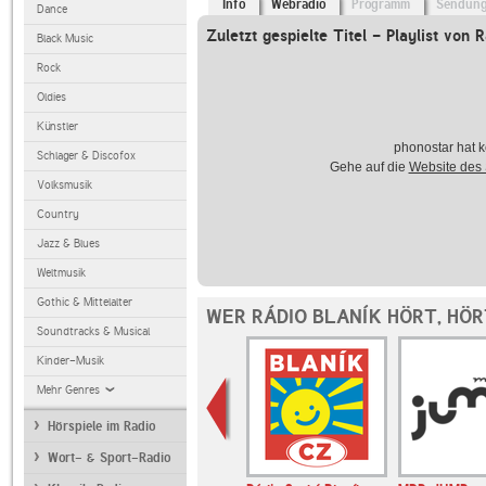
Info
Webradio
Programm
Sendun
Dance
Zuletzt gespielte Titel - Playlist von 
Black Music
Rock
Oldies
Künstler
phonostar hat k
Schlager & Discofox
Gehe auf die
Website des
Volksmusik
Country
Jazz & Blues
Weltmusik
Gothic & Mittelalter
WER RÁDIO BLANÍK HÖRT, HÖ
Soundtracks & Musical
Kinder-Musik
Mehr Genres
Hörspiele im Radio
Wort- & Sport-Radio