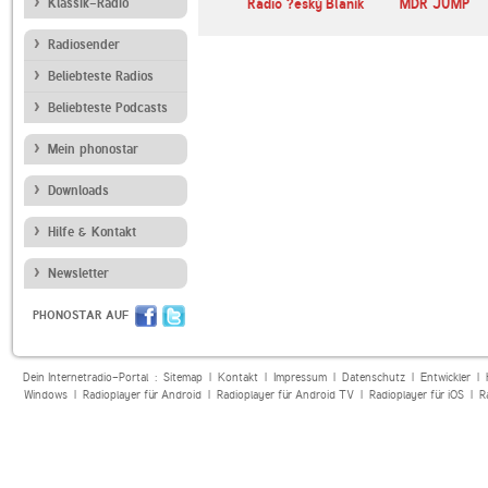
IO FFH
Klassik-Radio
Radio FG Dancefloor
Rádio ?eský Blaník
MDR JUMP
in
Radiosender
Beliebteste Radios
Beliebteste Podcasts
Mein phonostar
Downloads
Hilfe & Kontakt
Newsletter
PHONOSTAR AUF
Dein Internetradio-Portal :
Sitemap
|
Kontakt
|
Impressum
|
Datenschutz
|
Entwickler
|
Windows
|
Radioplayer für Android
|
Radioplayer für Android TV
|
Radioplayer für iOS
|
R