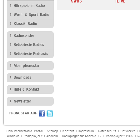
SWR3
1LIVE
Hörspiele im Radio
Wort- & Sport-Radio
Klassik-Radio
Radiosender
Beliebteste Radios
Beliebteste Podcasts
Mein phonostar
Downloads
Hilfe & Kontakt
Newsletter
PHONOSTAR AUF
Dein Internetradio-Portal :
Sitemap
|
Kontakt
|
Impressum
|
Datenschutz
|
Entwickler
|
Windows
|
Radioplayer für Android
|
Radioplayer für Android TV
|
Radioplayer für iOS
|
R