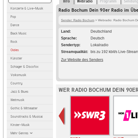
Info
Webradio
Programm
Sendun
Konzerte & Live-Musik
Radio Bochum Dein 90er Radio im Übe
Pop
Sender: Radio Bochum
> Webradio: Radio Bochum De
Dance
Land
Deutschland
Black Music
Sprache
Deutsch
Rock
Sendertyp
Lokalradio
Oldies
Streamqualität
bis zu 192 kbit/s Live-Strea
Künstler
Zur Website des Senders
Schlager & Discofox
Volksmusik
Country
WER RADIO BOCHUM DEIN 90ER
Jazz & Blues
Weltmusik
Gothic & Mittelalter
Soundtracks & Musical
Kinder-Musik
Mehr Genres