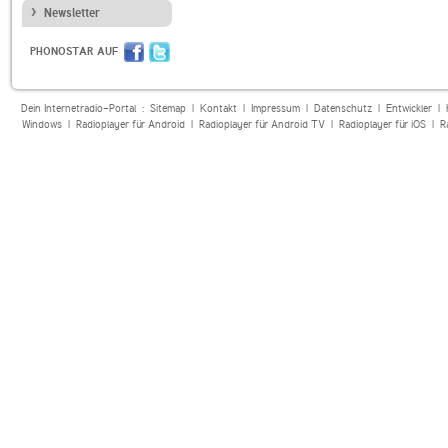
Newsletter
PHONOSTAR AUF
Dein Internetradio-Portal :
Sitemap
|
Kontakt
|
Impressum
|
Datenschutz
|
Entwickler
|
Windows
|
Radioplayer für Android
|
Radioplayer für Android TV
|
Radioplayer für iOS
|
R