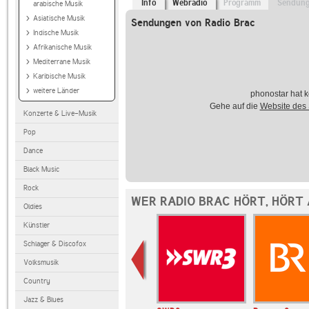
Info
Webradio
Programm
Sendun
arabische Musik
Asiatische Musik
Sendungen von Radio Brac
Indische Musik
Afrikanische Musik
Mediterrane Musik
Karibische Musik
weitere Länder
phonostar hat k
Gehe auf die
Website des
Konzerte & Live-Musik
Pop
Dance
Black Music
Rock
WER RADIO BRAC HÖRT, HÖRT
Oldies
Künstler
Schlager & Discofox
Volksmusik
Country
Jazz & Blues