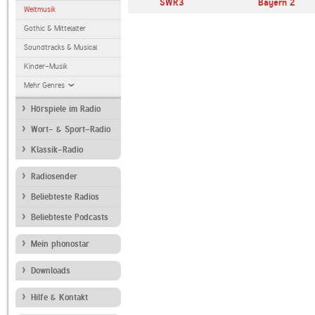
SWR3
Bayern 2
Weltmusik
Gothic & Mittelalter
Soundtracks & Musical
Kinder-Musik
Mehr Genres
Hörspiele im Radio
Wort- & Sport-Radio
Klassik-Radio
Radiosender
Beliebteste Radios
Beliebteste Podcasts
Mein phonostar
Downloads
Hilfe & Kontakt