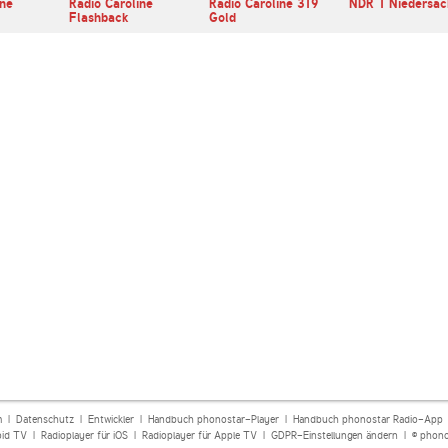
ine
Radio Caroline
Radio Caroline 319
NDR 1 Niedersac
Flashback
Gold
m
|
Datenschutz
|
Entwickler
|
Handbuch phonostar-Player
|
Handbuch phonostar Radio-App
oid TV
|
Radioplayer für iOS
|
Radioplayer für Apple TV
|
GDPR-Einstellungen ändern
| © phono