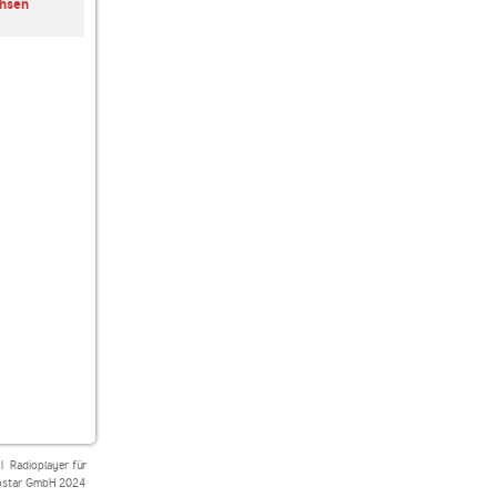
hsen
The Groove
HITRADIO RTL
HITRADIO RTL
Lausitz
Leipzig
|
Radioplayer für
star GmbH 2024