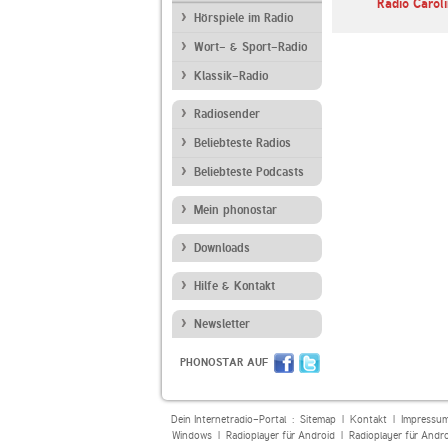
Radio Carol
Hörspiele im Radio
Wort- & Sport-Radio
Klassik-Radio
Radiosender
Beliebteste Radios
Beliebteste Podcasts
Mein phonostar
Downloads
Hilfe & Kontakt
Newsletter
PHONOSTAR AUF
Dein Internetradio-Portal :
Sitemap
|
Kontakt
|
Impressu
Windows
|
Radioplayer für Android
|
Radioplayer für Andr