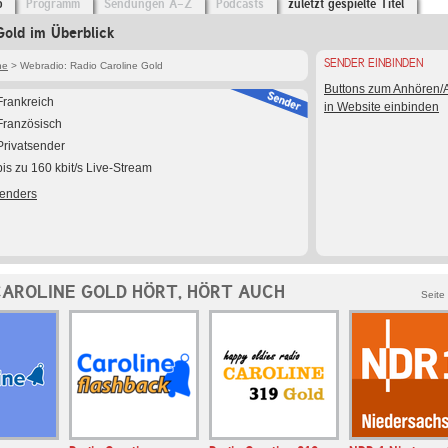
o
Programm
Sendungen A-Z
Podcasts
zuletzt gespielte Titel
Gold im Überblick
SENDER EINBINDEN
ne
> Webradio: Radio Caroline Gold
Buttons zum Anhören
Frankreich
in Website einbinden
Französisch
Privatsender
bis zu 160 kbit/s Live-Stream
Senders
CAROLINE GOLD HÖRT, HÖRT AUCH
Seite