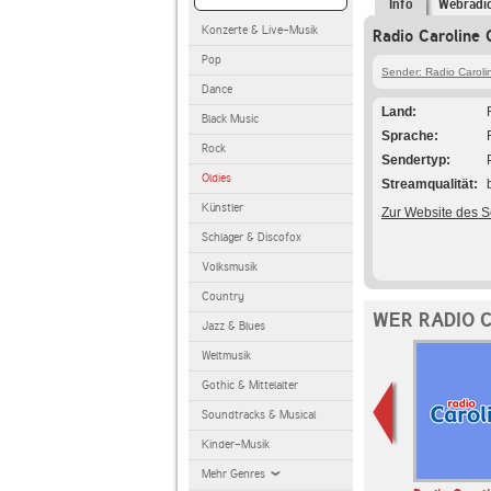
Info
Webradi
Konzerte & Live-Musik
Radio Caroline 
Pop
Sender: Radio Caroli
Dance
Land
Black Music
Sprache
Rock
Sendertyp
Oldies
Streamqualität
Künstler
Zur Website des 
Schlager & Discofox
Volksmusik
Country
WER RADIO 
Jazz & Blues
Weltmusik
Gothic & Mittelalter
Soundtracks & Musical
Kinder-Musik
Mehr Genres