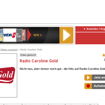
Anmelden / Reg
WDR
NTENNE
SWR
chlandfunk
Deutschlandfunk
80er
SWR3
WDR
BR-
NDR
2
WDR 2
AYERN
Kultur
r
90er
4
KLASSIK
2
OLDIE
ANTENNE
>
Oldies gemischt
> Radio Caroline Gold
Oldies gemischt
Radio Caroline Gold
Nicht neu, aber immer noch gut - die Hits auf Radio Caroline Gol
Jetzt a
Aufneh