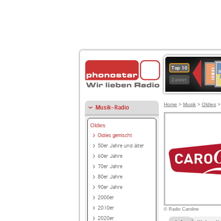
A
Deuts
Top 10
B
Kultu
Zuletzt
Home
>
Musik
>
Oldies
Musik-Radio
Oldies
Oldies gemischt
50er Jahre und älter
60er Jahre
70er Jahre
80er Jahre
90er Jahre
2000er
2010er
© Radio Caroline
2020er