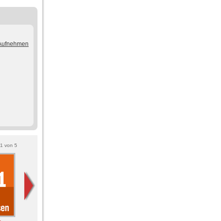
/Aufnehmen
1
von
5