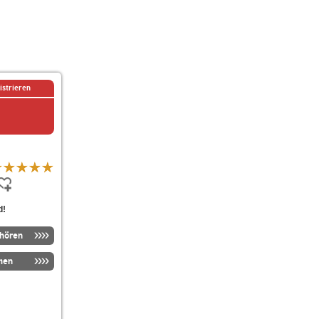
istrieren
d!
nhören
men