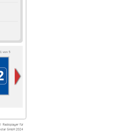
1
von
5
MDR SACHSEN
80s80s
Radio Chemnitz
Chemnitz
Sommerradio
|
Radioplayer für
star GmbH 2024