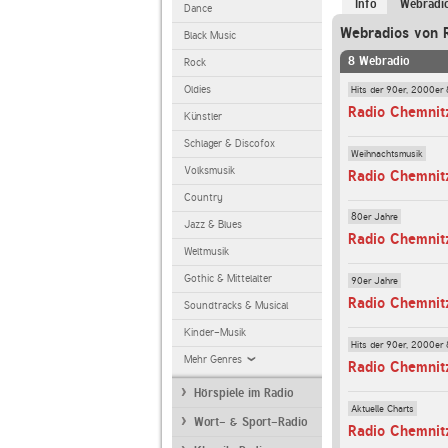
Info
Webradi
Dance
Webradios von 
Black Music
8 Webradio
Rock
Hits der 90er, 2000er 
Oldies
Radio Chemnit
Künstler
Schlager & Discofox
Weihnachtsmusik
Volksmusik
Radio Chemnit
Country
80er Jahre
Jazz & Blues
Radio Chemnitz
Weltmusik
Gothic & Mittelalter
90er Jahre
Radio Chemnit
Soundtracks & Musical
Kinder-Musik
Hits der 90er, 2000er 
Mehr Genres
Radio Chemnit
Hörspiele im Radio
Aktuelle Charts
Wort- & Sport-Radio
Radio Chemnit