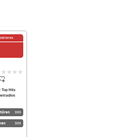
istrieren
z Top Hits
netradios
nhören
men