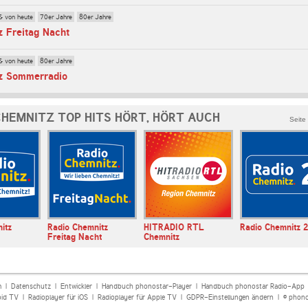
& von heute
70er Jahre
80er Jahre
z Freitag Nacht
& von heute
80er Jahre
z Sommerradio
CHEMNITZ TOP HITS HÖRT, HÖRT AUCH
Seite
itz
Radio Chemnitz
HITRADIO RTL
Radio Chemnitz 2
Freitag Nacht
Chemnitz
m
|
Datenschutz
|
Entwickler
|
Handbuch phonostar-Player
|
Handbuch phonostar Radio-App
oid TV
|
Radioplayer für iOS
|
Radioplayer für Apple TV
|
GDPR-Einstellungen ändern
| © phono