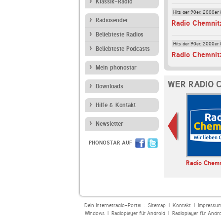
Klassik-Radio
Hits der 90er, 2000er 
Radiosender
Radio Chemnit
Beliebteste Radios
Hits der 90er, 2000er 
Beliebteste Podcasts
Radio Chemnit
Mein phonostar
WER RADIO 
Downloads
Hilfe & Kontakt
Newsletter
PHONOSTAR AUF
hlandfunk
Bayern 2
SWR3
Radio Chemn
Dein Internetradio-Portal :
Sitemap
|
Kontakt
|
Impressu
Windows
|
Radioplayer für Android
|
Radioplayer für Andr