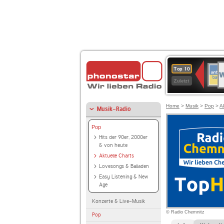
W
ANT
Top 10
2
BAY
Zuletzt
Home
>
Musik
>
Pop
>
A
Musik-Radio
Pop
Hits der 90er, 2000er
& von heute
Aktuelle Charts
Lovesongs & Balladen
Easy Listening & New
Age
Konzerte & Live-Musik
© Radio Chemnitz
Pop