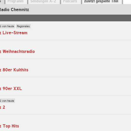
o
Programm
Sendungen A-Z
Podcasts
zuletzt gespielte Titel
Radio Chemnitz
& von heute
Regionales
z Live-Stream
z Weihnachtsradio
 80er Kulthits
z 90er XXL
& von heute
z 2
z Top Hits