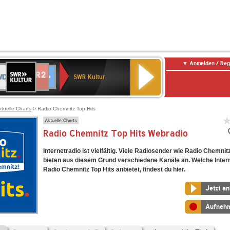
Anmelden / Reg
SWR
DR
NDR
ENNE
80er
SWR3
WDR
BR-
Deutschlandfunk
Deutschlandfunk
Kultur
SWR Kultur
2
ERN
90er
4
KLASSIK
Kultur
OLDIE
ANTENNE
ktuelle Charts
> Radio Chemnitz Top Hits
Aktuelle Charts
Radio Chemnitz Top Hits Webradio
Internetradio ist vielfältig. Viele Radiosender wie Radio Chemnit
bieten aus diesem Grund verschiedene Kanäle an. Welche Inter
Radio Chemnitz Top Hits anbietet, findest du hier.
Jetzt a
Aufneh