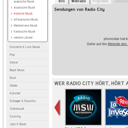
Info
Webradio
Programm
Sendun
arabische Musik
Asiatische Musik
Sendungen von Radio City
Indische Musik
Afrikanische Musik
Mediterrane Musik
Karibische Musik
weitere Länder
phonostar hat k
Gehe auf die
Website des
Konzerte & Live-Musik
Pop
Dance
Black Music
Rock
WER RADIO CITY HÖRT, HÖRT 
Oldies
Künstler
Schlager & Discofox
Volksmusik
Country
Jazz & Blues