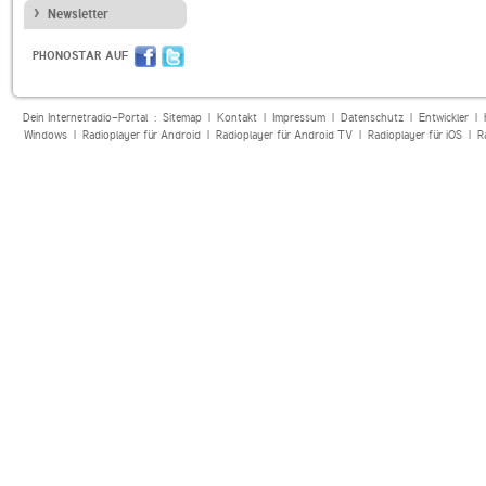
Newsletter
PHONOSTAR AUF
Dein Internetradio-Portal :
Sitemap
|
Kontakt
|
Impressum
|
Datenschutz
|
Entwickler
|
Windows
|
Radioplayer für Android
|
Radioplayer für Android TV
|
Radioplayer für iOS
|
R