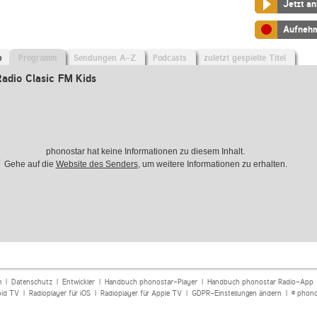
Jetzt a
Aufneh
o
Programm
Sendungen A-Z
Podcasts
zuletzt gespielte Titel
adio Clasic FM Kids
phonostar hat keine Informationen zu diesem Inhalt.
Gehe auf die
Website des Senders
, um weitere Informationen zu erhalten.
m
|
Datenschutz
|
Entwickler
|
Handbuch phonostar-Player
|
Handbuch phonostar Radio-App
oid TV
|
Radioplayer für iOS
|
Radioplayer für Apple TV
|
GDPR-Einstellungen ändern
| © phono