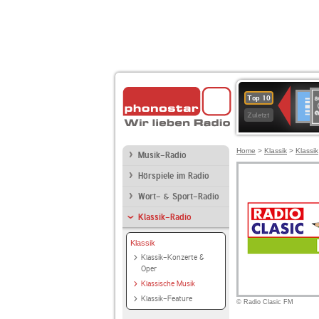
8
Deuts
Top 10
9
Zuletzt
O
A
Home
>
Klassik
>
Klassik
Musik-Radio
Hörspiele im Radio
Wort- & Sport-Radio
Klassik-Radio
Klassik
Klassik-Konzerte &
Oper
Klassische Musik
Klassik-Feature
© Radio Clasic FM