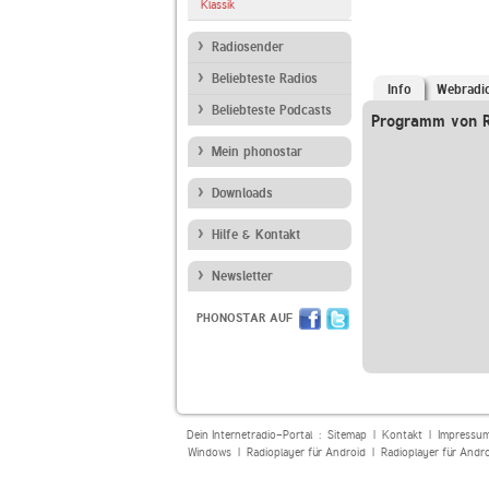
Klassik
Radiosender
Beliebteste Radios
Info
Webradi
Beliebteste Podcasts
Programm von R
Mein phonostar
Downloads
Hilfe & Kontakt
Newsletter
PHONOSTAR AUF
Dein Internetradio-Portal :
Sitemap
|
Kontakt
|
Impressu
Windows
|
Radioplayer für Android
|
Radioplayer für Andr