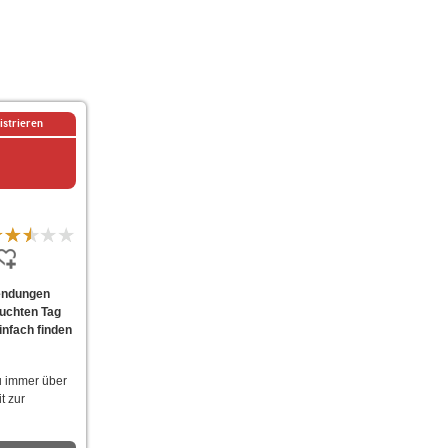
istrieren
Sendungen
suchten Tag
infach finden
u immer über
t zur