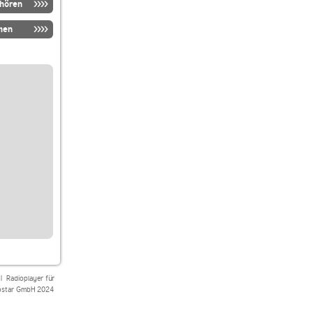
nhören
men
|
Radioplayer für
star GmbH 2024