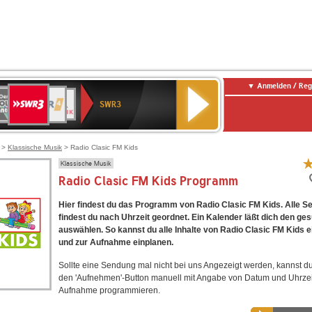
Anmelden / Reg
SWR3
0er
WDR
chlandfunk
NDR
BR-
SWR
SWR3
0er
4
2
KLASSIK
Kultur
LDIE
NTENNE
>
Klassische Musik
> Radio Clasic FM Kids
Klassische Musik
Radio Clasic FM Kids Programm
Hier findest du das Programm von Radio Clasic FM Kids. Alle 
findest du nach Uhrzeit geordnet. Ein Kalender läßt dich den ge
auswählen. So kannst du alle Inhalte von Radio Clasic FM Kids e
und zur Aufnahme einplanen.
Sollte eine Sendung mal nicht bei uns Angezeigt werden, kannst d
den 'Aufnehmen'-Button manuell mit Angabe von Datum und Uhrzei
Aufnahme programmieren.