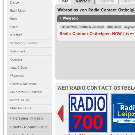
Info
Webradio
Programm
Sendun
Dance
Webradios von Radio Contact Ostbelg
Black Music
1 Webradio
Rock
Hits der 90er, 2000er & von heute
80er Jahre
Regiona
Oldies
Radio Contact Ostbelgien NOW Live
Künstler
Schlager & Discofox
Volksmusik
Country
Jazz & Blues
Weltmusik
Gothic & Mittelalter
WER RADIO CONTACT OSTBEL
Soundtracks & Musical
Kinder-Musik
Mehr Genres
Hörspiele im Radio
Wort- & Sport-Radio