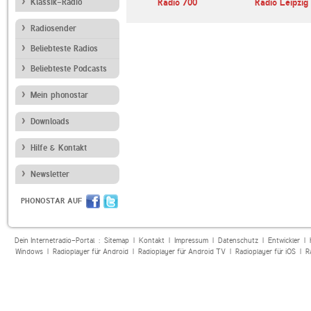
ur
Klassik-Radio
NDR Info
Radio 700
Radio Leipzig
Radiosender
Beliebteste Radios
Beliebteste Podcasts
Mein phonostar
Downloads
Hilfe & Kontakt
Newsletter
PHONOSTAR AUF
Dein Internetradio-Portal :
Sitemap
|
Kontakt
|
Impressum
|
Datenschutz
|
Entwickler
|
Windows
|
Radioplayer für Android
|
Radioplayer für Android TV
|
Radioplayer für iOS
|
R