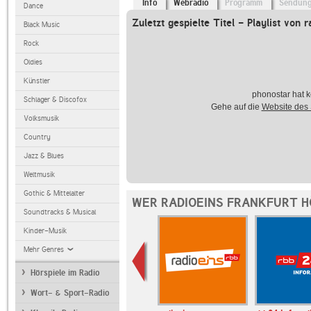
Info
Webradio
Programm
Sendun
Dance
Zuletzt gespielte Titel - Playlist von r
Black Music
Rock
Oldies
Künstler
phonostar hat k
Schlager & Discofox
Gehe auf die
Website des
Volksmusik
Country
Jazz & Blues
Weltmusik
Gothic & Mittelalter
WER RADIOEINS FRANKFURT H
Soundtracks & Musical
Kinder-Musik
Mehr Genres
Hörspiele im Radio
Wort- & Sport-Radio