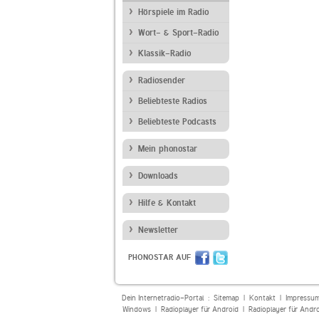
Hörspiele im Radio
Wort- & Sport-Radio
Klassik-Radio
Radiosender
Beliebteste Radios
Beliebteste Podcasts
Mein phonostar
Downloads
Hilfe & Kontakt
Newsletter
PHONOSTAR AUF
Dein Internetradio-Portal :
Sitemap
|
Kontakt
|
Impressu
Windows
|
Radioplayer für Android
|
Radioplayer für Andr