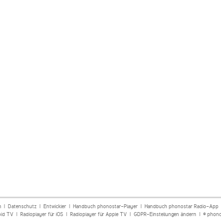
m
|
Datenschutz
|
Entwickler
|
Handbuch phonostar-Player
|
Handbuch phonostar Radio-App
oid TV
|
Radioplayer für iOS
|
Radioplayer für Apple TV
|
GDPR-Einstellungen ändern
| © phono