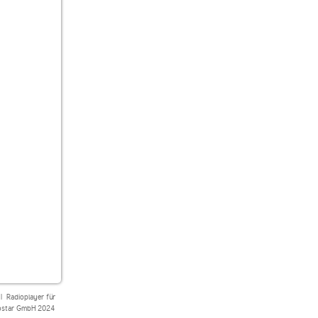
|
Radioplayer für
star GmbH 2024