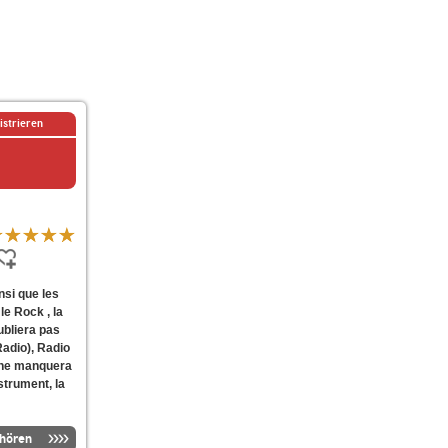
istrieren
nsi que les
le Rock , la
ubliera pas
Radio), Radio
e ne manquera
nstrument, la
nhören