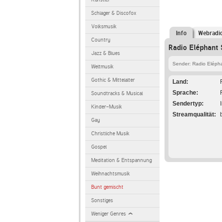
Schlager & Discofox
Volksmusik
Info
Webradi
Country
Radio Eléphant 
Jazz & Blues
Sender: Radio Eléph
Weltmusik
Gothic & Mittelalter
Land
Sprache
Soundtracks & Musical
Sendertyp
Kinder-Musik
Streamqualität
Gay
Christliche Musik
Gospel
Meditation & Entspannung
Weihnachtsmusik
Bunt gemischt
Sonstiges
Weniger Genres