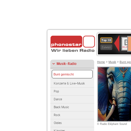
D
BR-
Top 10
Ku
KLAS
Zuletzt
Home
>
Musik
>
Bunt ge
Musik-Radio
Bunt gemischt
Konzerte & Live-Musik
Pop
Dance
Black Music
Rock
Oldies
© Radio Eléphant Sound
Künstler