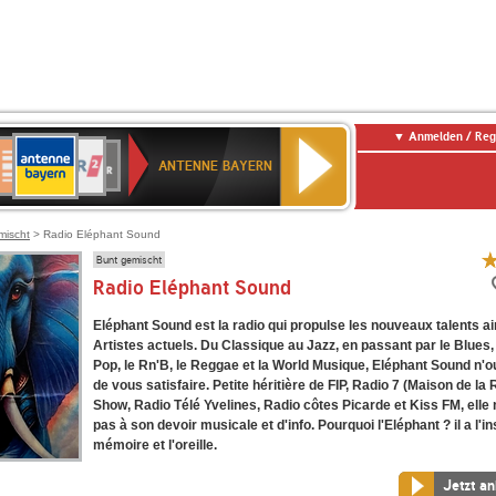
Anmelden / Reg
ANTENNE
eutschlandfunk
WDR
Deutschlandfunk
80er
SWR3
WDR
NDR
SWR
BAYERN
ANTENNE BAYERN
ltur
2
SIK
90er
4
2
Kultur
OLDIE
ANTENNE
mischt
> Radio Eléphant Sound
Bunt gemischt
Radio Eléphant Sound
Eléphant Sound est la radio qui propulse les nouveaux talents ai
Artistes actuels. Du Classique au Jazz, en passant par le Blues, 
Pop, le Rn'B, le Reggae et la World Musique, Eléphant Sound n'o
de vous satisfaire. Petite héritière de FIP, Radio 7 (Maison de la 
Show, Radio Télé Yvelines, Radio côtes Picarde et Kiss FM, ell
pas à son devoir musicale et d'info. Pourquoi l'Eléphant ? il a l'i
mémoire et l'oreille.
Jetzt a