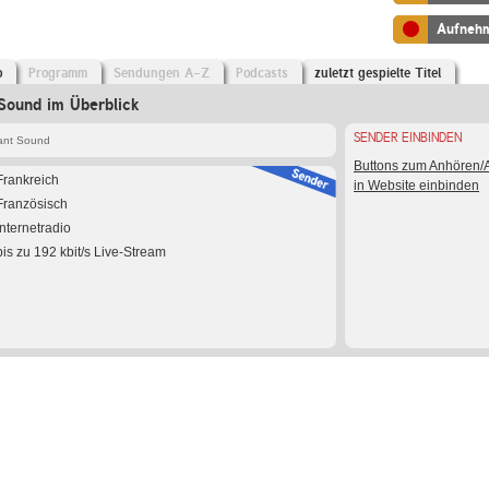
Aufneh
o
Programm
Sendungen A-Z
Podcasts
zuletzt gespielte Titel
Sound im Überblick
SENDER EINBINDEN
ant Sound
Buttons zum Anhören
Frankreich
in Website einbinden
Französisch
Internetradio
bis zu 192 kbit/s Live-Stream