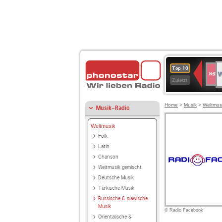
W
SWR
Top 10
4
Zuletzt
Home
>
Musik
>
Weltmus
Musik-Radio
Weltmusik
Folk
Latin
Chanson
Weltmusik gemischt
Deutsche Musik
Türkische Musik
Russische & slawische
Musik
© Radio Facebook
Orientalische &