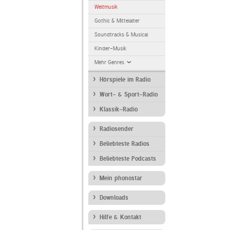
Weltmusik
Gothic & Mittelalter
Soundtracks & Musical
Kinder-Musik
Mehr Genres
Hörspiele im Radio
Wort- & Sport-Radio
Klassik-Radio
Radiosender
Beliebteste Radios
Beliebteste Podcasts
Mein phonostar
Downloads
Hilfe & Kontakt