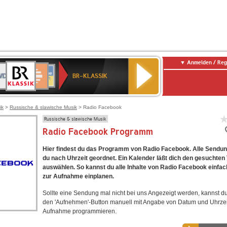
Anmelden / Reg
BR-
DR
Deutschlandfunk
3
Deutschlandfunk
80er
NDR
ANTENNE
SWR
KLASSIK
BR-KLASSIK
Kultur
90er
2
BAYERN
Kultur
OLDIE
ANTENNE
ik
>
Russische & slawische Musik
> Radio Facebook
Russische & slawische Musik
Radio Facebook Programm
Hier findest du das Programm von Radio Facebook. Alle Sendun
du nach Uhrzeit geordnet. Ein Kalender läßt dich den gesuchten
auswählen. So kannst du alle Inhalte von Radio Facebook einfac
zur Aufnahme einplanen.
Sollte eine Sendung mal nicht bei uns Angezeigt werden, kannst d
den 'Aufnehmen'-Button manuell mit Angabe von Datum und Uhrzei
Aufnahme programmieren.