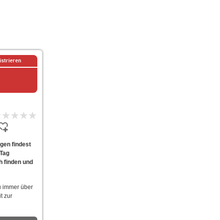
istrieren
gen findest
 Tag
h finden und
u immer über
t zur