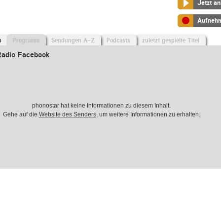
Jetzt a
Aufneh
o
Programm
Sendungen A-Z
Podcasts
zuletzt gespielte Titel
adio Facebook
phonostar hat keine Informationen zu diesem Inhalt.
Gehe auf die
Website des Senders
, um weitere Informationen zu erhalten.