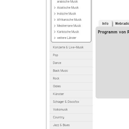
arabische Musik
Asiatische Musik
Indische Musik
Afrikanische Musik
Info
Webradi
Mediterrane Musik
Programm von R
Karibische Musik
weitere Länder
Konzerte & Live-Musik
Pop
Dance
Black Music
Rock
Oldies
Künstler
Schlager & Discofox
Volksmusik
Country
Jazz & Blues