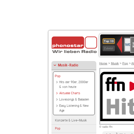
S
WDR
Top 10
Ku
2
Zuletzt
Home
>
Musik
>
Pop
>
A
Musik-Radio
Pop
Hits der 90er, 2000er
& von heute
Aktuelle Charts
Lovesongs & Balladen
Easy Listening & New
Age
Konzerte & Live-Musik
© radio ffn
Pop