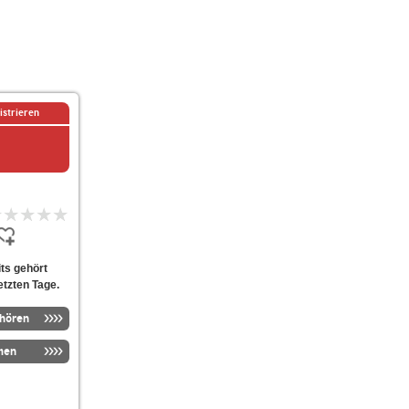
istrieren
ts gehört
etzten Tage.
nhören
men