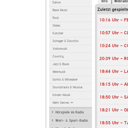
Info
Webradi
Dance
Zuletzt gespielt
Black Music
Rock
Oldies
10:57 Uhr - 
Künstler
Schlager & Discofox
10:24 Uhr - 
Volksmusik
Country
20:39 Uhr - 
Jazz & Blues
18:44 Uhr - 
Weltmusik
Gothic & Mittelalter
18:15 Uhr - 
Soundtracks & Musical
Kinder-Musik
18:50 Uhr - 
Mehr Genres
Hörspiele im Radio
Wort- & Sport-Radio