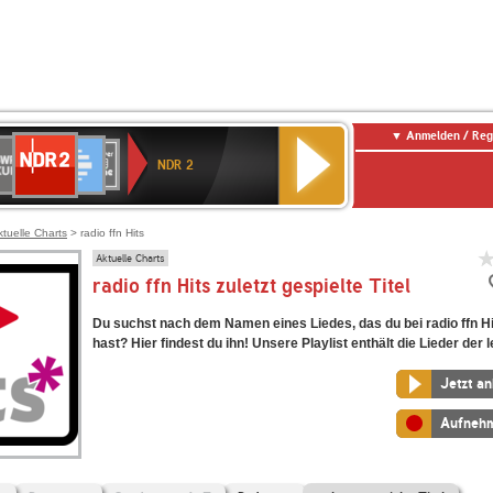
Anmelden / Reg
NDR
WR
Deutschlandfunk
SWR3
WDR
BR-
Deutschlandfunk
ANTENNE
80er
2
NDR 2
ltur
4
KLASSIK
Kultur
BAYERN
90er
OLDIE
ANTENNE
ktuelle Charts
> radio ffn Hits
Aktuelle Charts
radio ffn Hits zuletzt gespielte Titel
Du suchst nach dem Namen eines Liedes, das du bei radio ffn Hi
hast? Hier findest du ihn! Unsere Playlist enthält die Lieder der l
Jetzt a
Aufneh