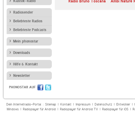
Klassik-Radio
Radio Bruno Toscana
Ambi Nature 
Radiosender
Beliebteste Radios
Beliebteste Podcasts
Mein phonostar
Downloads
Hilfe & Kontakt
Newsletter
PHONOSTAR AUF
Dein Internetradio-Portal :
Sitemap
|
Kontakt
|
Impressum
|
Datenschutz
|
Entwickler
|
Windows
|
Radioplayer für Android
|
Radioplayer für Android TV
|
Radioplayer für iOS
|
R