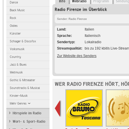
Info
Webradio
Programm
Sendun
Dance
Radio Firenze im Überblick
Black Music
Rock
Sender: Radio Firenze
Oldies
Land
Italien
Künstler
Sprache
Italienisch
Schlager & Discofox
Sendertyp
Lokalradio
Streamqualität
bis zu 192 kbit/s Live-Strea
Volksmusik
Zur Website des Senders
Country
Jazz & Blues
Weltmusik
Gothic & Mittelalter
WER RADIO FIRENZE HÖRT, H
Soundtracks & Musical
Kinder-Musik
Mehr Genres
Hörspiele im Radio
Wort- & Sport-Radio