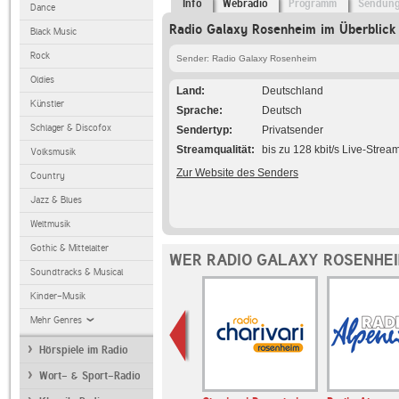
Info
Webradio
Programm
Sendun
Dance
Radio Galaxy Rosenheim im Überblick
Black Music
Rock
Sender: Radio Galaxy Rosenheim
Oldies
Land
Deutschland
Künstler
Sprache
Deutsch
Schlager & Discofox
Sendertyp
Privatsender
Streamqualität
bis zu 128 kbit/s Live-Strea
Volksmusik
Zur Website des Senders
Country
Jazz & Blues
Weltmusik
Gothic & Mittelalter
WER RADIO GALAXY ROSENHEI
Soundtracks & Musical
Kinder-Musik
Mehr Genres
Hörspiele im Radio
Wort- & Sport-Radio