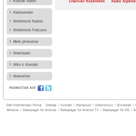
nten Radio
Klassik-Radio
Charivari Rosenheim
Radio Alpenw
Radiosender
Beliebteste Radios
Beliebteste Podcasts
Mein phonostar
Downloads
Hilfe & Kontakt
Newsletter
PHONOSTAR AUF
Dein Internetradio-Portal :
Sitemap
|
Kontakt
|
Impressum
|
Datenschutz
|
Entwickler
|
Windows
|
Radioplayer für Android
|
Radioplayer für Android TV
|
Radioplayer für iOS
|
R