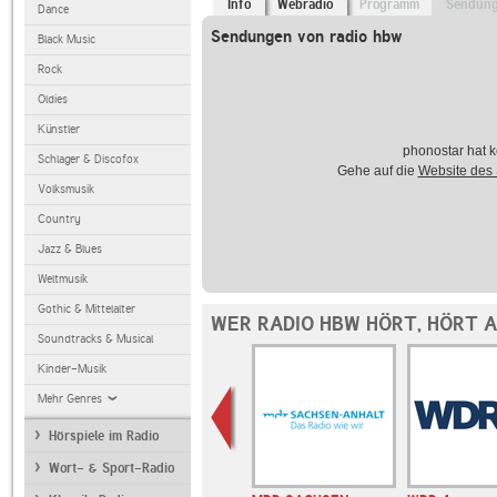
Info
Webradio
Programm
Sendun
Dance
Sendungen von radio hbw
Black Music
Rock
Oldies
Künstler
phonostar hat k
Schlager & Discofox
Gehe auf die
Website des
Volksmusik
Country
Jazz & Blues
Weltmusik
Gothic & Mittelalter
WER RADIO HBW HÖRT, HÖRT 
Soundtracks & Musical
Kinder-Musik
Mehr Genres
Hörspiele im Radio
Wort- & Sport-Radio