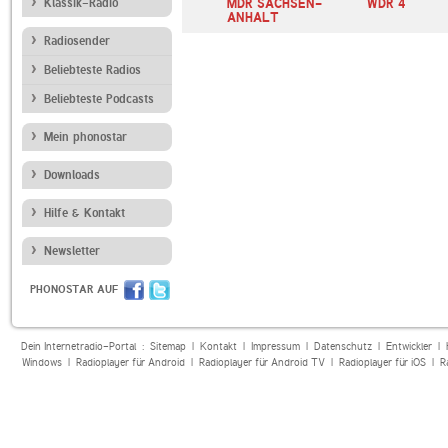
llerwagen
Klassik-Radio
Beats Radio
MDR SACHSEN-
WDR 4
ANHALT
Radiosender
Beliebteste Radios
Beliebteste Podcasts
Mein phonostar
Downloads
Hilfe & Kontakt
Newsletter
PHONOSTAR AUF
Dein Internetradio-Portal :
Sitemap
|
Kontakt
|
Impressum
|
Datenschutz
|
Entwickler
|
Windows
|
Radioplayer für Android
|
Radioplayer für Android TV
|
Radioplayer für iOS
|
R