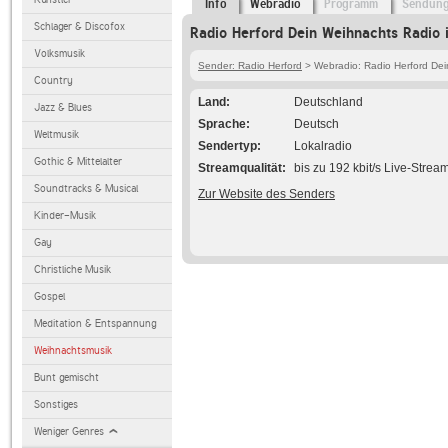
Info
Webradio
Programm
Sendun
Schlager & Discofox
Radio Herford Dein Weihnachts Radio 
Volksmusik
Sender: Radio Herford
> Webradio: Radio Herford De
Country
Land
Deutschland
Jazz & Blues
Sprache
Deutsch
Weltmusik
Sendertyp
Lokalradio
Gothic & Mittelalter
Streamqualität
bis zu 192 kbit/s Live-Strea
Soundtracks & Musical
Zur Website des Senders
Kinder-Musik
Gay
Christliche Musik
Gospel
Meditation & Entspannung
Weihnachtsmusik
Bunt gemischt
Sonstiges
Weniger Genres