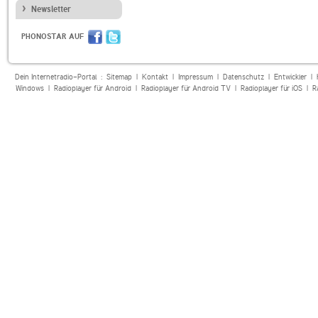
Newsletter
PHONOSTAR AUF
Dein Internetradio-Portal :
Sitemap
|
Kontakt
|
Impressum
|
Datenschutz
|
Entwickler
|
Windows
|
Radioplayer für Android
|
Radioplayer für Android TV
|
Radioplayer für iOS
|
R