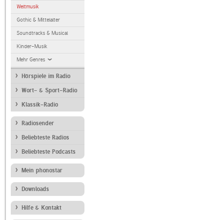
Weltmusik
Gothic & Mittelalter
Soundtracks & Musical
Kinder-Musik
Mehr Genres
Hörspiele im Radio
Wort- & Sport-Radio
Klassik-Radio
Radiosender
Beliebteste Radios
Beliebteste Podcasts
Mein phonostar
Downloads
Hilfe & Kontakt