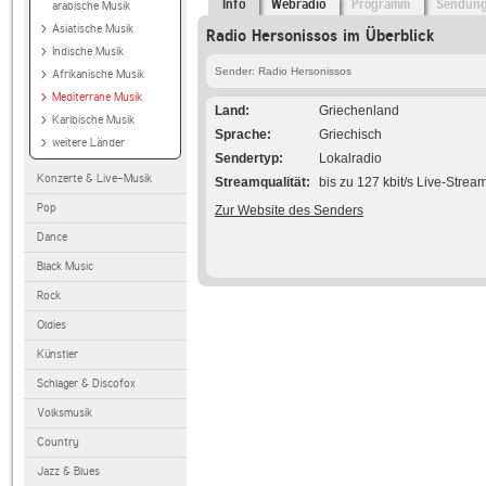
Info
Webradio
Programm
Sendun
arabische Musik
Asiatische Musik
Radio Hersonissos im Überblick
Indische Musik
Sender: Radio Hersonissos
Afrikanische Musik
Mediterrane Musik
Land
Griechenland
Karibische Musik
Sprache
Griechisch
weitere Länder
Sendertyp
Lokalradio
Konzerte & Live-Musik
Streamqualität
bis zu 127 kbit/s Live-Strea
Pop
Zur Website des Senders
Dance
Black Music
Rock
Oldies
Künstler
Schlager & Discofox
Volksmusik
Country
Jazz & Blues