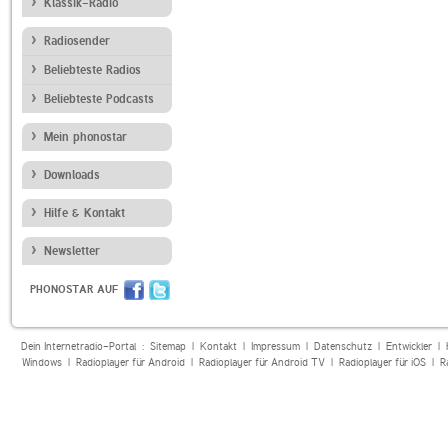
Klassik-Radio
Radiosender
Beliebteste Radios
Beliebteste Podcasts
Mein phonostar
Downloads
Hilfe & Kontakt
Newsletter
PHONOSTAR AUF
Dein Internetradio-Portal :
Sitemap
|
Kontakt
|
Impressum
|
Datenschutz
|
Entwickler
|
Windows
|
Radioplayer für Android
|
Radioplayer für Android TV
|
Radioplayer für iOS
|
R