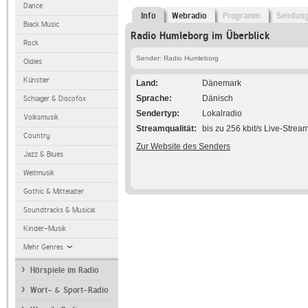
Dance
Info
Webradio
Programm
Sendun
Black Music
Radio Humleborg im Überblick
Rock
Sender: Radio Humleborg
Oldies
Künstler
Land
Dänemark
Sprache
Dänisch
Schlager & Discofox
Sendertyp
Lokalradio
Volksmusik
Streamqualität
bis zu 256 kbit/s Live-Strea
Country
Zur Website des Senders
Jazz & Blues
Weltmusik
Gothic & Mittelalter
Soundtracks & Musical
Kinder-Musik
Mehr Genres
Hörspiele im Radio
Wort- & Sport-Radio