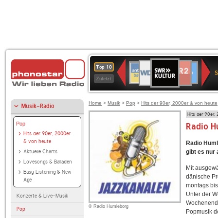
SWR
WDR
NDR
ANTENNE
80er
SWR3
WDR
BR-
Deutschlandfunk
Deutschlandfun
Top 10
Kultur
S
2
2
BAYERN
90er
4
KLASSIK
Kultur
Zuletzt
OLDIE
ANTENNE
Home
>
Musik
>
Pop
>
Hits der 90er, 2000er & von heute
Musik-Radio
Hits der 90er,
Pop
Radio H
Hits der 90er, 2000er
& von heute
Radio Huml
Aktuelle Charts
gibt es nur
Lovesongs & Balladen
Mit ausgewä
Easy Listening & New
dänische 
Age
montags bis
Unter der W
Konzerte & Live-Musik
Wochenende
© Radio Humleborg
Pop
Popmusik de