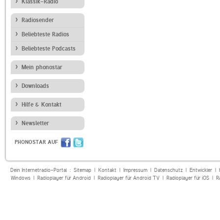
Klassik-Radio
Radiosender
Beliebteste Radios
Beliebteste Podcasts
Mein phonostar
Downloads
Hilfe & Kontakt
Newsletter
PHONOSTAR AUF
Dein Internetradio-Portal :
Sitemap
|
Kontakt
|
Impressum
|
Datenschutz
|
Entwickler
|
Windows
|
Radioplayer für Android
|
Radioplayer für Android TV
|
Radioplayer für iOS
|
R