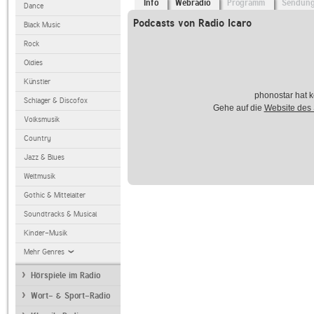
Info
Webradio
Programm
Sendun
Dance
Podcasts von Radio Icaro
Black Music
Rock
Oldies
Künstler
phonostar hat k
Schlager & Discofox
Gehe auf die
Website des
Volksmusik
Country
Jazz & Blues
Weltmusik
Gothic & Mittelalter
Soundtracks & Musical
Kinder-Musik
Mehr Genres
Hörspiele im Radio
Wort- & Sport-Radio