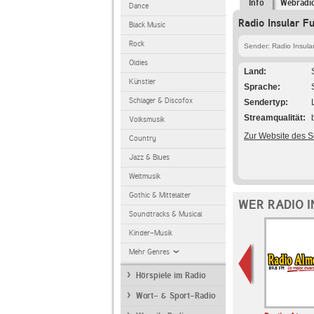
Info
Webradi
Dance
Radio Insular F
Black Music
Rock
Sender: Radio Insula
Oldies
Land
Künstler
Sprache
Schlager & Discofox
Sendertyp
Streamqualität
Volksmusik
Zur Website des 
Country
Jazz & Blues
Weltmusik
Gothic & Mittelalter
WER RADIO 
Soundtracks & Musical
Kinder-Musik
Mehr Genres
Hörspiele im Radio
Wort- & Sport-Radio