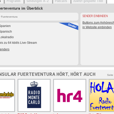
o
Programm
Sendungen A-Z
Podcasts
zuletzt gespielte Titel
uerteventura im Überblick
SENDER EINBINDEN
r Fuerteventura
Buttons zum Anhören
Spanien
in Website einbinden
Spanisch
Lokalradio
bis zu 64 kbit/s Live-Stream
Senders
INSULAR FUERTEVENTURA HÖRT, HÖRT AUCH
Seite