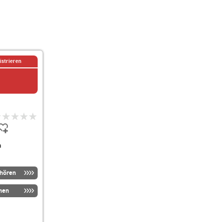
istrieren
n
nhören
men