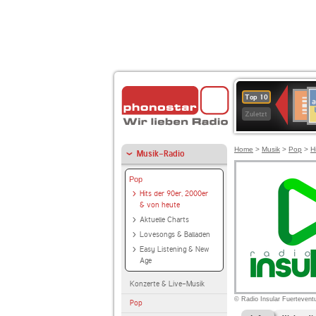
A
Deuts
Top 10
B
Kultu
Zuletzt
Home
>
Musik
>
Pop
>
H
Musik-Radio
Pop
Hits der 90er, 2000er
& von heute
Aktuelle Charts
Lovesongs & Balladen
Easy Listening & New
Age
Konzerte & Live-Musik
© Radio Insular Fuertevent
Pop