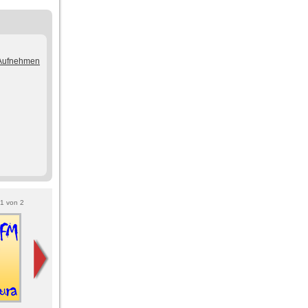
/Aufnehmen
1
von
2