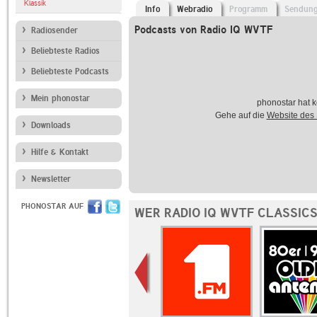
Klassik
Info
Webradio
Programm
Sendun
Podcasts von Radio IQ WVTF
Radiosender
Beliebteste Radios
Beliebteste Podcasts
Mein phonostar
phonostar hat k
Gehe auf die
Website des
Downloads
Hilfe & Kontakt
Newsletter
PHONOSTAR AUF
WER RADIO IQ WVTF CLASSIC