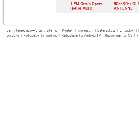
Radio
1.FM Otto's Opera
80er 90er OL
dio
House Music
ANTENNE
Dein Internetradio-Portal :
Sitemap
|
Kontakt
|
Impressum
|
Datenschutz
|
Entwickler
|
Windows
|
Radioplayer für Android
|
Radioplayer für Android TV
|
Radioplayer für iOS
|
R