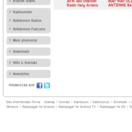
andfunk
Klassik-Radio
AFN 360 Internet
80er 90er OL
Radio Italy Aviano
ANTENNE Bell
Radiosender
Beliebteste Radios
Beliebteste Podcasts
Mein phonostar
Downloads
Hilfe & Kontakt
Newsletter
PHONOSTAR AUF
Dein Internetradio-Portal :
Sitemap
|
Kontakt
|
Impressum
|
Datenschutz
|
Entwickler
|
Windows
|
Radioplayer für Android
|
Radioplayer für Android TV
|
Radioplayer für iOS
|
R