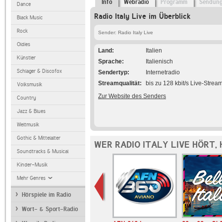
Info
Webradio
Programm
Sendun
Dance
Radio Italy Live im Überblick
Black Music
Rock
Sender: Radio Italy Live
Oldies
Land
Italien
Künstler
Sprache
Italienisch
Schlager & Discofox
Sendertyp
Internetradio
Streamqualität
bis zu 128 kbit/s Live-Strea
Volksmusik
Zur Website des Senders
Country
Jazz & Blues
Weltmusik
Gothic & Mittelalter
WER RADIO ITALY LIVE HÖRT,
Soundtracks & Musical
Kinder-Musik
Mehr Genres
Hörspiele im Radio
Wort- & Sport-Radio