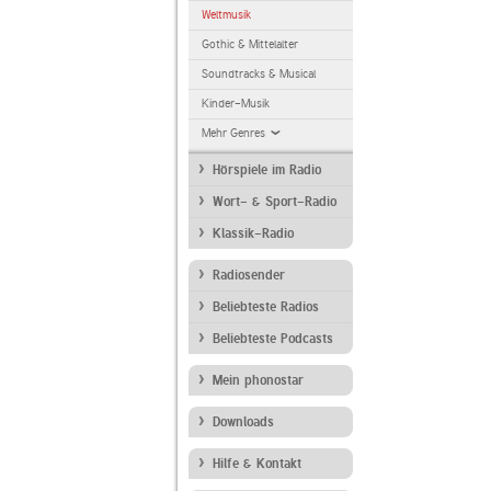
Weltmusik
Gothic & Mittelalter
Soundtracks & Musical
Kinder-Musik
Mehr Genres
Hörspiele im Radio
Wort- & Sport-Radio
Klassik-Radio
Radiosender
Beliebteste Radios
Beliebteste Podcasts
Mein phonostar
Downloads
Hilfe & Kontakt