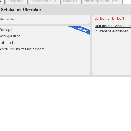
o
Programm
Sendungen A-Z
Podcasts
zuletzt gespielte Titel
 Setúbal im Überblick
SENDER EINBINDEN
 de Setúbal
Buttons zum Anhören
Portugal
in Website einbinden
Portugiesisch
Lokalradio
bis zu 192 kbit/s Live-Stream