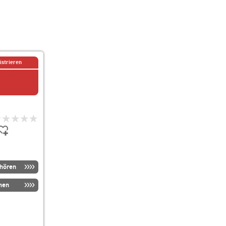
istrieren
nhören
men