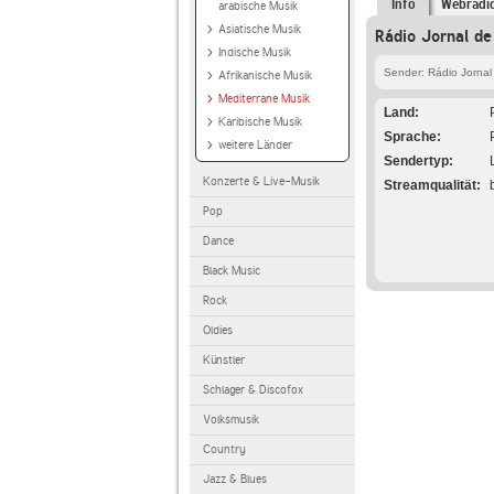
Info
Webradi
arabische Musik
Asiatische Musik
Rádio Jornal de
Indische Musik
Sender: Rádio Jornal
Afrikanische Musik
Mediterrane Musik
Land
Karibische Musik
Sprache
weitere Länder
Sendertyp
Konzerte & Live-Musik
Streamqualität
Pop
Dance
Black Music
Rock
Oldies
Künstler
Schlager & Discofox
Volksmusik
Country
Jazz & Blues