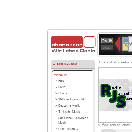
W
ANT
Top 10
2
BAY
Zuletzt
Home
>
Musik
>
Weltmus
Musik-Radio
Weltmusik
Folk
Latin
Chanson
Weltmusik gemischt
Deutsche Musik
Türkische Musik
Russische & slawische
Musik
© Rádio Jornal de Setúbal
Orientalische &