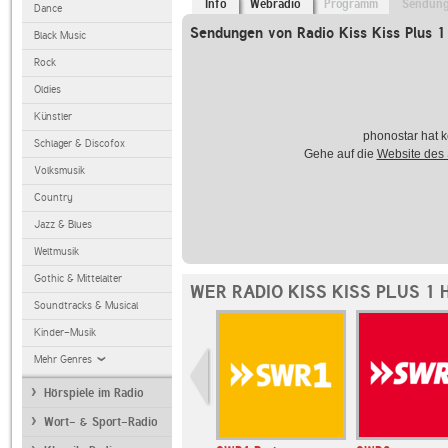
Info
Webradio
Programm
Sendun
Dance
Sendungen von Radio Kiss Kiss Plus 1
Black Music
Rock
Oldies
Künstler
phonostar hat k
Schlager & Discofox
Gehe auf die
Website des
Volksmusik
Country
Jazz & Blues
Weltmusik
Gothic & Mittelalter
WER RADIO KISS KISS PLUS 1
Soundtracks & Musical
Kinder-Musik
Mehr Genres
Hörspiele im Radio
Wort- & Sport-Radio