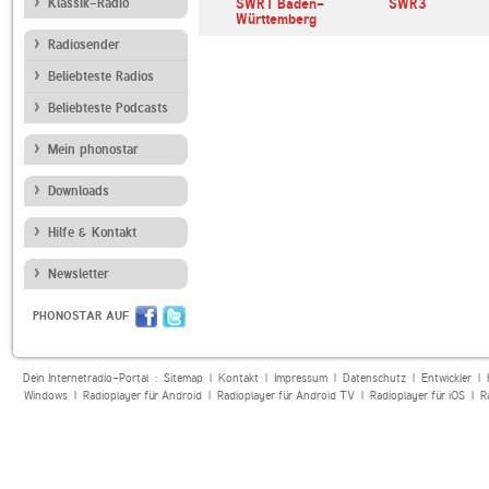
Klassik-Radio
SWR1 Baden-
SWR3
Württemberg
Radiosender
Beliebteste Radios
Beliebteste Podcasts
Mein phonostar
Downloads
Hilfe & Kontakt
Newsletter
PHONOSTAR AUF
Dein Internetradio-Portal :
Sitemap
|
Kontakt
|
Impressum
|
Datenschutz
|
Entwickler
|
Windows
|
Radioplayer für Android
|
Radioplayer für Android TV
|
Radioplayer für iOS
|
R