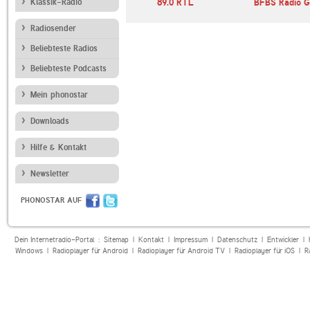
Klassik-Radio
N-JOY
89.0 RTL
BFBS Radio 
Radiosender
Beliebteste Radios
Beliebteste Podcasts
Mein phonostar
Downloads
Hilfe & Kontakt
Newsletter
PHONOSTAR AUF
Dein Internetradio-Portal :
Sitemap
|
Kontakt
|
Impressum
|
Datenschutz
|
Entwickler
|
Windows
|
Radioplayer für Android
|
Radioplayer für Android TV
|
Radioplayer für iOS
|
R