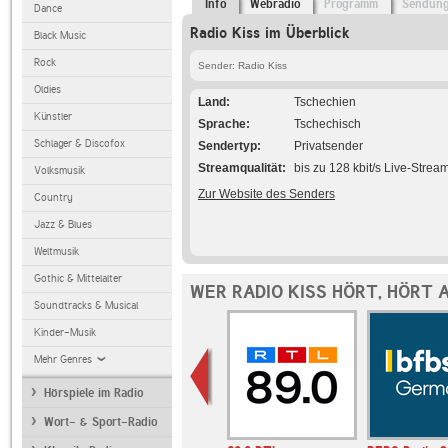
Info
Webradio
Programm
Sendun
Dance
Radio Kiss im Überblick
Black Music
Rock
Sender: Radio Kiss
Oldies
Land
Tschechien
Künstler
Sprache
Tschechisch
Schlager & Discofox
Sendertyp
Privatsender
Streamqualität
bis zu 128 kbit/s Live-Strea
Volksmusik
Zur Website des Senders
Country
Jazz & Blues
Weltmusik
Gothic & Mittelalter
WER RADIO KISS HÖRT, HÖRT 
Soundtracks & Musical
Kinder-Musik
Mehr Genres
Hörspiele im Radio
Wort- & Sport-Radio