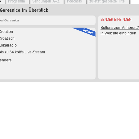
o
Programm
Sendungen A-Z
Podcasts
zuletzt gespielte Titel
Garesnica im Überblick
SENDER EINBINDEN
val Garesnica
Buttons zum Anhören
Kroatien
in Website einbinden
Kroatisch
Lokalradio
bis zu 64 kbit/s Live-Stream
Senders