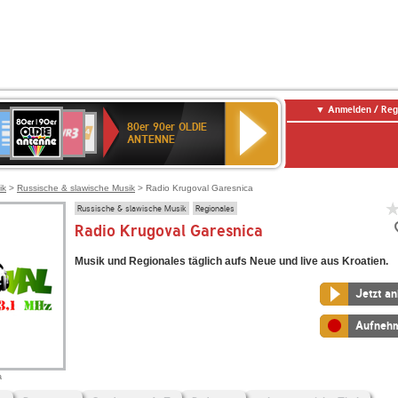
Anmelden / Reg
80er
eutschlandfunk
SWR3
WDR
SWR
80er 90er OLDIE
90er
4
Kultur
ANTENNE
OLDIE
ANTENNE
ik
>
Russische & slawische Musik
> Radio Krugoval Garesnica
Russische & slawische Musik
Regionales
Radio Krugoval Garesnica
Musik und Regionales täglich aufs Neue und live aus Kroatien.
Jetzt a
Aufneh
a