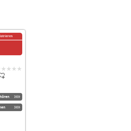
istrieren
nhören
men