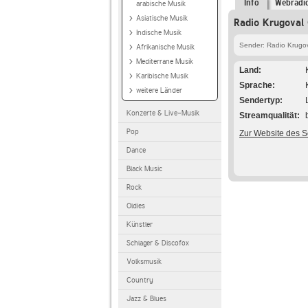
Info
Webradi
arabische Musik
Asiatische Musik
Radio Krugoval 
Indische Musik
Sender: Radio Krugo
Afrikanische Musik
Mediterrane Musik
Land
Karibische Musik
Sprache
weitere Länder
Sendertyp
Konzerte & Live-Musik
Streamqualität
Pop
Zur Website des 
Dance
Black Music
Rock
Oldies
Künstler
Schlager & Discofox
Volksmusik
Country
Jazz & Blues