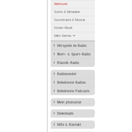
Weltmusik
Gothic & Mittelalter
Soundtracks & Musical
Kinder-Musik
Mehr Genres
Hörspiele im Radio
Wort- & Sport-Radio
Klassik-Radio
Radiosender
Beliebteste Radios
Beliebteste Podcasts
Mein phonostar
Downloads
Hilfe & Kontakt