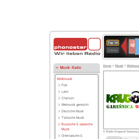
D
NDR
Top 10
2
Zuletzt
Home
>
Musik
>
Weltmus
Musik-Radio
Weltmusik
Folk
Latin
Chanson
Weltmusik gemischt
Deutsche Musik
Türkische Musik
Russische & slawische
Musik
© Radio Krugoval Garesnic
Orientalische &