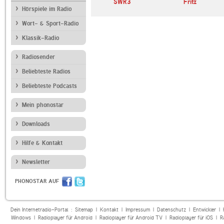
pzig
SWR3
Fritz
Hörspiele im Radio
Wort- & Sport-Radio
Klassik-Radio
Radiosender
Beliebteste Radios
Beliebteste Podcasts
Mein phonostar
Downloads
Hilfe & Kontakt
Newsletter
PHONOSTAR AUF
Dein Internetradio-Portal :
Sitemap
|
Kontakt
|
Impressum
|
Datenschutz
|
Entwickler
|
Windows
|
Radioplayer für Android
|
Radioplayer für Android TV
|
Radioplayer für iOS
|
R