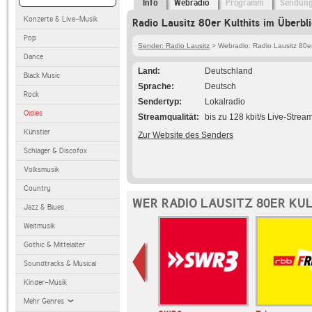
Info
Webradio
Programm
Sendun
Konzerte & Live-Musik
Radio Lausitz 80er Kulthits im Überbl
Pop
Sender: Radio Lausitz
> Webradio: Radio Lausitz 80er
Dance
Land
Deutschland
Black Music
Sprache
Deutsch
Rock
Sendertyp
Lokalradio
Oldies
Streamqualität
bis zu 128 kbit/s Live-Strea
Künstler
Zur Website des Senders
Schlager & Discofox
Volksmusik
Country
WER RADIO LAUSITZ 80ER KU
Jazz & Blues
Weltmusik
Gothic & Mittelalter
Soundtracks & Musical
Kinder-Musik
Mehr Genres