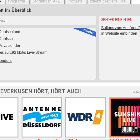
o
Programm
Sendungen A-Z
Podcasts
zuletzt gespielte Titel
n im Überblick
SENDER EINBINDEN
kusen
Buttons zum Anhören
Deutschland
in Website einbinden
Deutsch
Privatsender
bis zu 192 kbit/s Live-Stream
Senders
LEVERKUSEN HÖRT, HÖRT AUCH
Seite