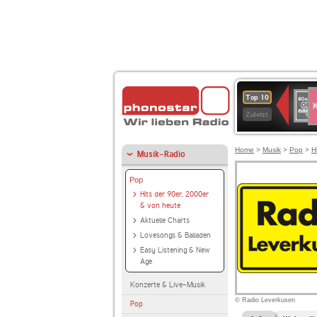
S
80er
Top 10
90er
Zuletzt
OLDI
ANT
Home
>
Musik
>
Pop
>
H
Musik-Radio
Pop
Hits der 90er, 2000er
& von heute
Aktuelle Charts
Lovesongs & Balladen
Easy Listening & New
Age
Konzerte & Live-Musik
© Radio Leverkusen
Pop