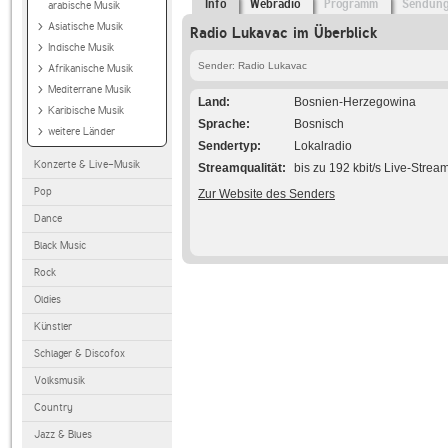
Info
Webradio
Programm
Sendun
arabische Musik
Asiatische Musik
Radio Lukavac im Überblick
Indische Musik
Sender: Radio Lukavac
Afrikanische Musik
Mediterrane Musik
Land
Bosnien-Herzegowina
Karibische Musik
Sprache
Bosnisch
weitere Länder
Sendertyp
Lokalradio
Konzerte & Live-Musik
Streamqualität
bis zu 192 kbit/s Live-Strea
Pop
Zur Website des Senders
Dance
Black Music
Rock
Oldies
Künstler
Schlager & Discofox
Volksmusik
Country
Jazz & Blues