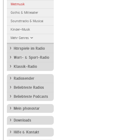
Weltmusik
Gothic & Mittelalter
Soundtracks & Musical
Kinder-Musik
Mehr Genres
Hörspiele im Radio
Wort- & Sport-Radio
Klassik-Radio
Radiosender
Beliebteste Radios
Beliebteste Podcasts
Mein phonostar
Downloads
Hilfe & Kontakt