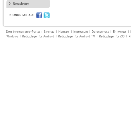
Newsletter
PHONOSTAR AUF
Dein Internetradio-Portal :
Sitemap
|
Kontakt
|
Impressum
|
Datenschutz
|
Entwickler
|
Windows
|
Radioplayer für Android
|
Radioplayer für Android TV
|
Radioplayer für iOS
|
R