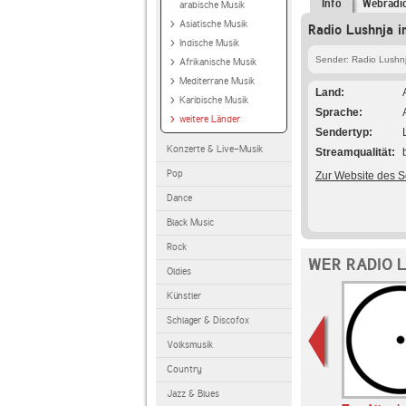
Info
Webradi
arabische Musik
Asiatische Musik
Radio Lushnja i
Indische Musik
Sender: Radio Lushn
Afrikanische Musik
Mediterrane Musik
Land
Karibische Musik
Sprache
weitere Länder
Sendertyp
Konzerte & Live-Musik
Streamqualität
Pop
Zur Website des 
Dance
Black Music
Rock
WER RADIO 
Oldies
Künstler
Schlager & Discofox
Volksmusik
Country
Jazz & Blues