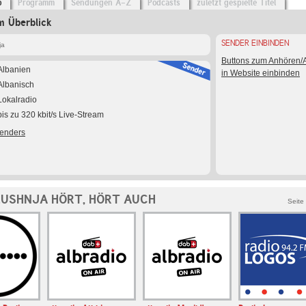
o
Programm
Sendungen A-Z
Podcasts
zuletzt gespielte Titel
m Überblick
SENDER EINBINDEN
ja
Buttons zum Anhören
Albanien
in Website einbinden
Albanisch
Lokalradio
bis zu 320 kbit/s Live-Stream
Senders
LUSHNJA HÖRT, HÖRT AUCH
Seite