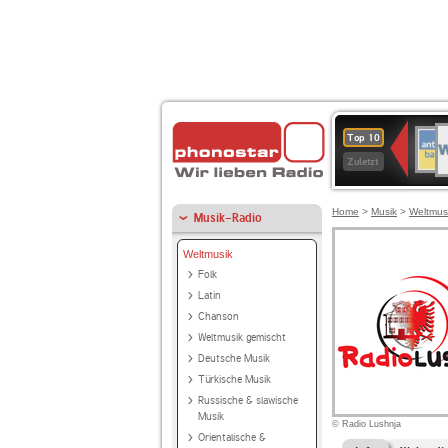
W
ANT
Top 10
2
BAY
Zuletzt
Home
>
Musik
>
Weltmus
Musik-Radio
Weltmusik
Folk
Latin
Chanson
Weltmusik gemischt
Deutsche Musik
Türkische Musik
Russische & slawische
Musik
© Radio Lushnja
Orientalische &