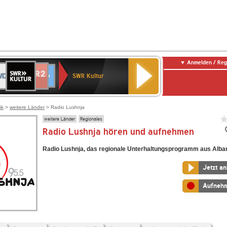
Anmelden / Reg
SWR
DR
NDR
ENNE
80er
SWR3
WDR
BR-
Deutschlandfunk
Deutschlandfunk
Kultur
SWR Kultur
2
ERN
90er
4
KLASSIK
Kultur
OLDIE
ANTENNE
ik
>
weitere Länder
> Radio Lushnja
weitere Länder
Regionales
Radio Lushnja hören und aufnehmen
Radio Lushnja, das regionale Unterhaltungsprogramm aus Alban
Jetzt a
Aufneh