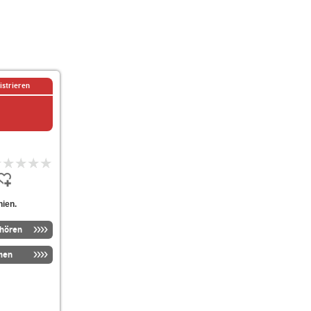
istrieren
ien.
nhören
men