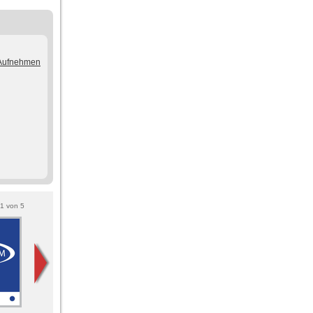
/Aufnehmen
1
von
5