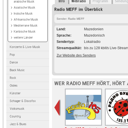
Info
Webradio
Programm
Sendun
arabische Musik
Asiatische Musik
Radio MEFF im Überblick
Indische Musik
Sender: Radio MEFF
Afrikanische Musik
Mediterrane Musik
Land
Mazedonien
Karibische Musik
Sprache
Mazedonisch
weitere Länder
Sendertyp
Lokalradio
Konzerte & Live-Musik
Streamqualität
bis zu 128 kbit/s Live-Strea
Pop
Zur Website des Senders
Dance
Black Music
Rock
WER RADIO MEFF HÖRT, HÖRT
Oldies
Künstler
Schlager & Discofox
Volksmusik
Country
Jazz & Blues