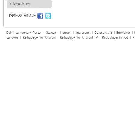
Newsletter
PHONOSTAR AUF
Dein Internetradio-Portal :
Sitemap
|
Kontakt
|
Impressum
|
Datenschutz
|
Entwickler
|
Windows
|
Radioplayer für Android
|
Radioplayer für Android TV
|
Radioplayer für iOS
|
R