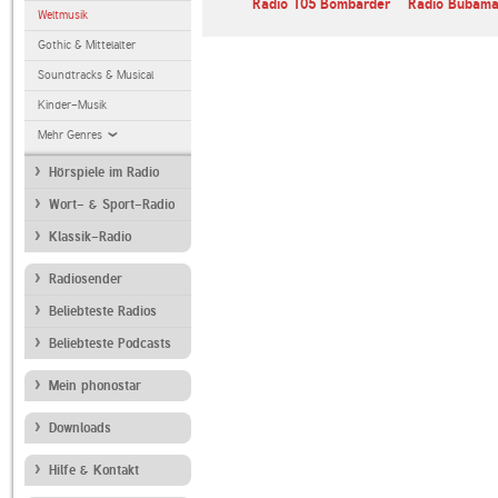
Radio 105 Bombarder
Radio Bubama
Weltmusik
Gothic & Mittelalter
Soundtracks & Musical
Kinder-Musik
Mehr Genres
Hörspiele im Radio
Wort- & Sport-Radio
Klassik-Radio
Radiosender
Beliebteste Radios
Beliebteste Podcasts
Mein phonostar
Downloads
Hilfe & Kontakt