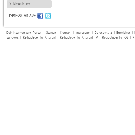
Newsletter
PHONOSTAR AUF
Dein Internetradio-Portal :
Sitemap
|
Kontakt
|
Impressum
|
Datenschutz
|
Entwickler
|
Windows
|
Radioplayer für Android
|
Radioplayer für Android TV
|
Radioplayer für iOS
|
R