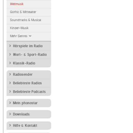
Weltmusik
Gothic & Mittelalter
Soundtracks & Musical
Kinder-Musik
Mehr Genres
Hörspiele im Radio
Wort- & Sport-Radio
Klassik-Radio
Radiosender
Beliebteste Radios
Beliebteste Podcasts
Mein phonostar
Downloads
Hilfe & Kontakt