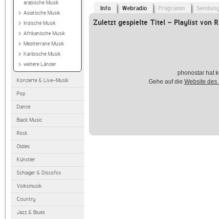
arabische Musik
Info
Webradio
Programm
Sendun
Asiatische Musik
Zuletzt gespielte Titel - Playlist von
Indische Musik
Afrikanische Musik
Mediterrane Musik
Karibische Musik
weitere Länder
phonostar hat k
Konzerte & Live-Musik
Gehe auf die
Website des
Pop
Dance
Black Music
Rock
Oldies
Künstler
Schlager & Discofox
Volksmusik
Country
Jazz & Blues