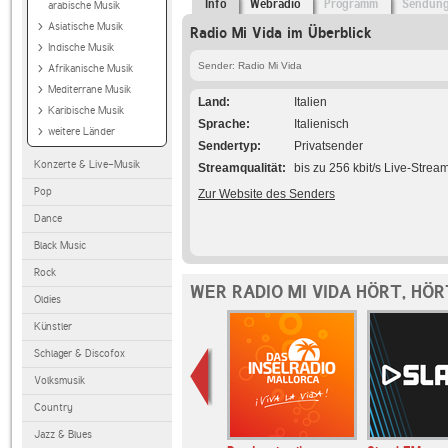
Info
Webradio
Programm
Sendun
arabische Musik
Asiatische Musik
Radio Mi Vida im Überblick
Indische Musik
Sender: Radio Mi Vida
Afrikanische Musik
Mediterrane Musik
Land
Italien
Karibische Musik
Sprache
Italienisch
weitere Länder
Sendertyp
Privatsender
Konzerte & Live-Musik
Streamqualität
bis zu 256 kbit/s Live-Strea
Pop
Zur Website des Senders
Dance
Black Music
Rock
WER RADIO MI VIDA HÖRT, HÖ
Oldies
Künstler
Schlager & Discofox
Volksmusik
Country
Jazz & Blues