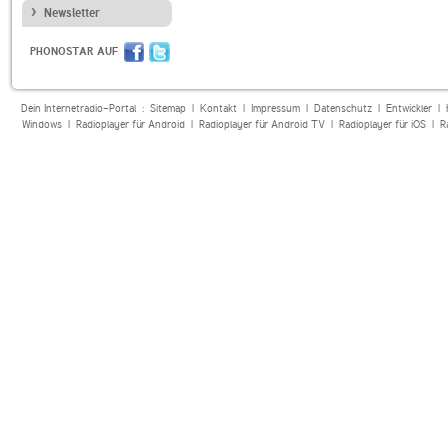
Newsletter
PHONOSTAR AUF
Dein Internetradio-Portal :
Sitemap
|
Kontakt
|
Impressum
|
Datenschutz
|
Entwickler
|
Windows
|
Radioplayer für Android
|
Radioplayer für Android TV
|
Radioplayer für iOS
|
R