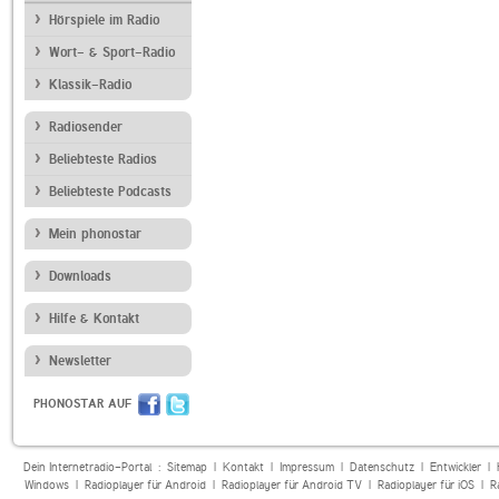
Hörspiele im Radio
Wort- & Sport-Radio
Klassik-Radio
Radiosender
Beliebteste Radios
Beliebteste Podcasts
Mein phonostar
Downloads
Hilfe & Kontakt
Newsletter
PHONOSTAR AUF
Dein Internetradio-Portal :
Sitemap
|
Kontakt
|
Impressum
|
Datenschutz
|
Entwickler
|
Windows
|
Radioplayer für Android
|
Radioplayer für Android TV
|
Radioplayer für iOS
|
R