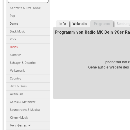
Konzerte & Live-Musik
Pop
Dance
Info
Webradio
Programm
Sendun
Black Music
Programm von Radio MK Dein 90er Ra
Rock
Oldies
Künstler
phonostar hat k
Schlager & Discofox
Gehe auf die
Website des
Volksmusik
Country
Jazz & Blues
Weltmusik
Gothic & Mittelalter
Soundtracks & Musical
Kinder-Musik
Mehr Genres