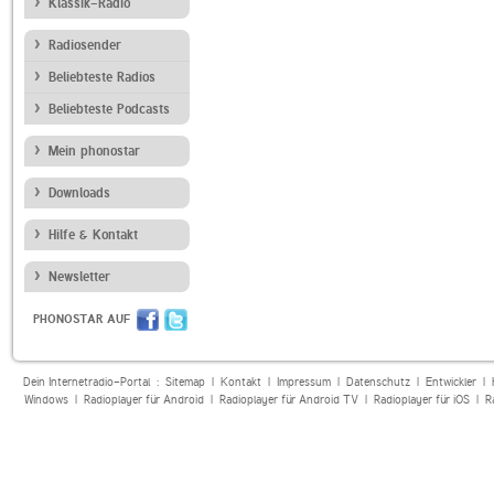
Klassik-Radio
Radiosender
Beliebteste Radios
Beliebteste Podcasts
Mein phonostar
Downloads
Hilfe & Kontakt
Newsletter
PHONOSTAR AUF
Dein Internetradio-Portal :
Sitemap
|
Kontakt
|
Impressum
|
Datenschutz
|
Entwickler
|
Windows
|
Radioplayer für Android
|
Radioplayer für Android TV
|
Radioplayer für iOS
|
R