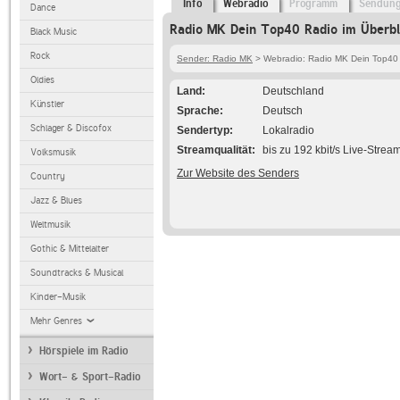
Info
Webradio
Programm
Sendun
Dance
Radio MK Dein Top40 Radio im Überbl
Black Music
Rock
Sender: Radio MK
> Webradio: Radio MK Dein Top40
Oldies
Land
Deutschland
Künstler
Sprache
Deutsch
Schlager & Discofox
Sendertyp
Lokalradio
Streamqualität
bis zu 192 kbit/s Live-Strea
Volksmusik
Zur Website des Senders
Country
Jazz & Blues
Weltmusik
Gothic & Mittelalter
Soundtracks & Musical
Kinder-Musik
Mehr Genres
Hörspiele im Radio
Wort- & Sport-Radio