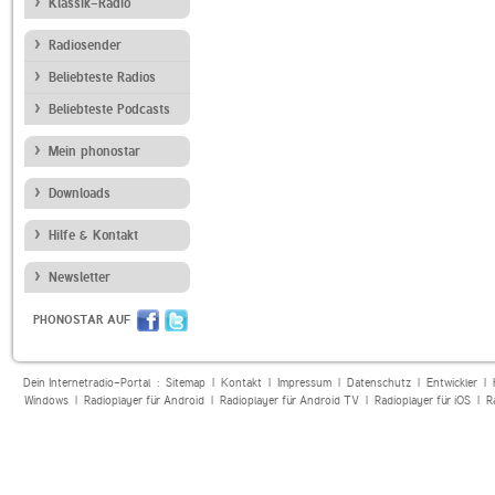
Klassik-Radio
Radiosender
Beliebteste Radios
Beliebteste Podcasts
Mein phonostar
Downloads
Hilfe & Kontakt
Newsletter
PHONOSTAR AUF
Dein Internetradio-Portal :
Sitemap
|
Kontakt
|
Impressum
|
Datenschutz
|
Entwickler
|
Windows
|
Radioplayer für Android
|
Radioplayer für Android TV
|
Radioplayer für iOS
|
R