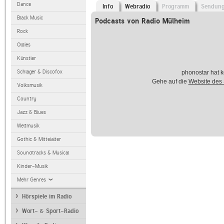
Dance
Info
Webradio
Programm
Sendun
Black Music
Podcasts von Radio Mülheim
Rock
Oldies
Künstler
Schlager & Discofox
phonostar hat k
Gehe auf die
Website des
Volksmusik
Country
Jazz & Blues
Weltmusik
Gothic & Mittelalter
Soundtracks & Musical
Kinder-Musik
Mehr Genres
Hörspiele im Radio
Wort- & Sport-Radio